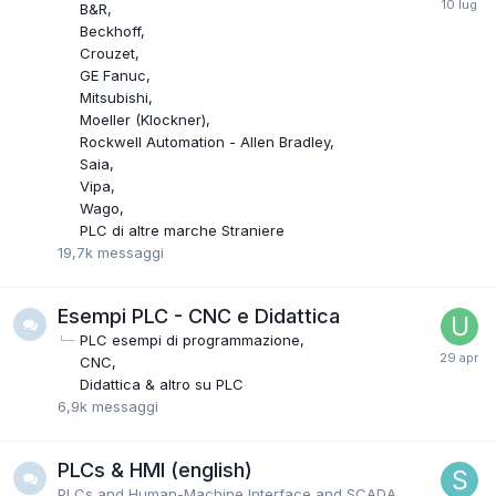
B&R
Beckhoff
Crouzet
GE Fanuc
Mitsubishi
Moeller (Klockner)
Rockwell Automation - Allen Bradley
Saia
Vipa
Wago
PLC di altre marche Straniere
19,7k
messaggi
Esempi PLC - CNC e Didattica
PLC esempi di programmazione
CNC
Didattica & altro su PLC
6,9k
messaggi
PLCs & HMI (english)
PLCs and Human-Machine Interface and SCADA