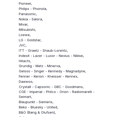
Pioneer
Philips - Phonola
Panasonic
Nokia - Salora
Mivar
Mitsubishi
Loewe
LG - Goldstar
JVC
ITT - Graetz - Shaub-Lorentz
Indesit - Lazer - Luxor - Nexius - Nikkei
Hitachi
Grundig - Metz - Minerva
Geloso - Singer - Kennedy - Magnadyne
Fenner - Kerion - Kneisser - Kennex
Daewoo
Crystall - Capsonic - GBC - Goodmans
CGE - Imperial - Philco - Orion - Radiomarelli -
Seimart
Blaupunkt - Siemens
Beko - Bluesky - United
B&O (Bang & Olufsen)