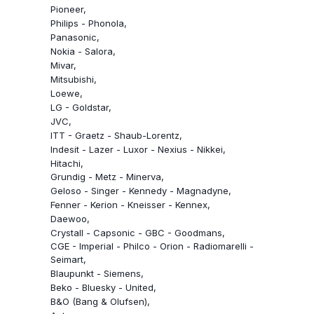
Pioneer
Philips - Phonola
Panasonic
Nokia - Salora
Mivar
Mitsubishi
Loewe
LG - Goldstar
JVC
ITT - Graetz - Shaub-Lorentz
Indesit - Lazer - Luxor - Nexius - Nikkei
Hitachi
Grundig - Metz - Minerva
Geloso - Singer - Kennedy - Magnadyne
Fenner - Kerion - Kneisser - Kennex
Daewoo
Crystall - Capsonic - GBC - Goodmans
CGE - Imperial - Philco - Orion - Radiomarelli -
Seimart
Blaupunkt - Siemens
Beko - Bluesky - United
B&O (Bang & Olufsen)