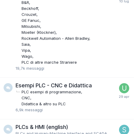
B&R
Beckhoff
Crouzet
GE Fanuc
Mitsubishi
Moeller (Klockner)
Rockwell Automation - Allen Bradley
Saia
Vipa
Wago
PLC di altre marche Straniere
19,7k
messaggi
Esempi PLC - CNC e Didattica
PLC esempi di programmazione
CNC
Didattica & altro su PLC
6,9k
messaggi
PLCs & HMI (english)
PLCs and Human-Machine Interface and SCADA