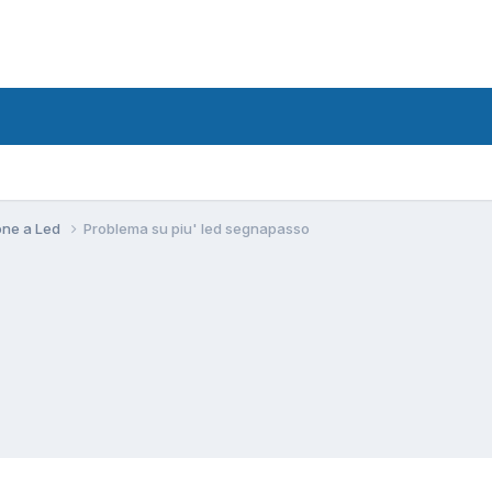
ione a Led
Problema su piu' led segnapasso