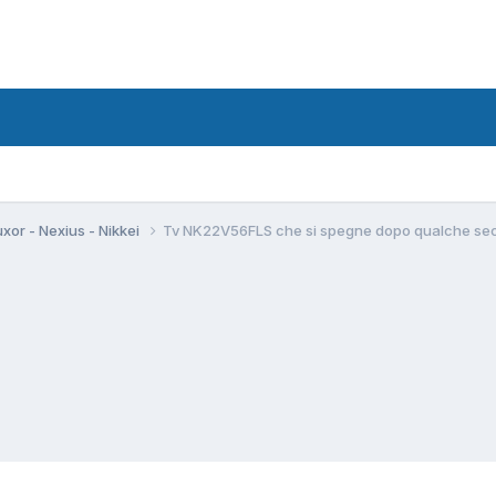
uxor - Nexius - Nikkei
Tv NK22V56FLS che si spegne dopo qualche se