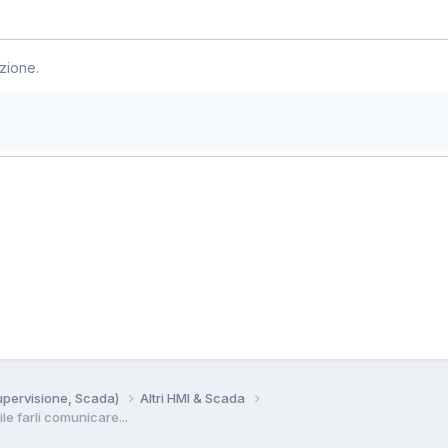
zione.
Supervisione, Scada)
Altri HMI & Scada
le farli comunicare...