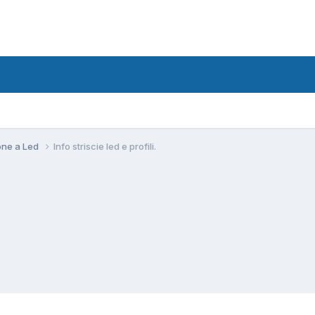
ione a Led
Info striscie led e profili.