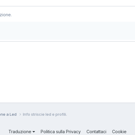
zione.
ione a Led
Info striscie led e profili.
Traduzione
Politica sulla Privacy
Contattaci
Cookie