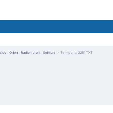
hilco - Orion - Radiomarelli - Seimart
Tv Imperial 2251 TXT