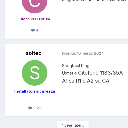
Utenti PLC Forum
4
soltec
Inserita:
10 marzo 2024
Scegli sul Ring
Citofono 1133/35A
Urmet->
A1 su R1 e A2 su CA
Installatori sicurezza
2,2k
1 year later...