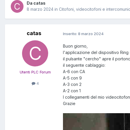
Da catas
8 marzo 2024
in
Citofoni, videocitofoni e intercomunic
catas
Inserito:
8 marzo 2024
Buon giorno,
l'applicazione del dispositivo Rin
il pulsante "cercho" apre il porton
il seguente cablaggio:
A-6 con CA
Utenti PLC Forum
A-5 con 9
4
A-3 con 2
A-2 con 1
I collegamenti del mio videocitofono 
Grazie