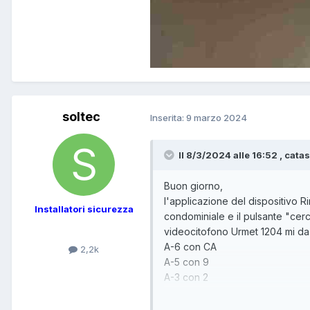
soltec
Inserita:
9 marzo 2024
Il 8/3/2024 alle 16:52 , catas
Buon giorno,
l'applicazione del dispositivo R
Installatori sicurezza
condominiale e il pulsante "cerc
videocitofono Urmet 1204 mi da 
A-6 con CA
2,2k
A-5 con 9
A-3 con 2
A-2 con 1
I collegamenti del mio videocitofo