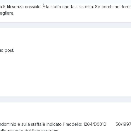
5 fili senza cossiale. È la staffa che fa il sistema. Se cerchi nel fo
egliere.
tuo post.
ondominio e sulla staffa è indicato il modello: 1204/D001D 50/1997
 collegamento del Ring intercom