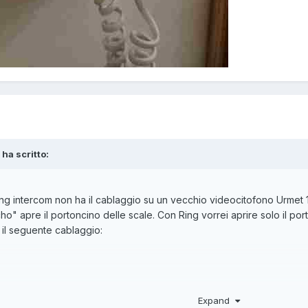
 ha scritto:
ing intercom non ha il cablaggio su un vecchio videocitofono Urmet 
ho" apre il portoncino delle scale. Con Ring vorrei aprire solo il po
il seguente cablaggio:
Expand
no sono quelli indicati in fig. 1.