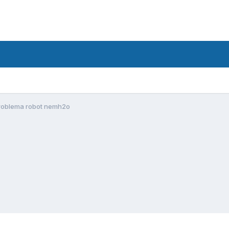
roblema robot nemh2o