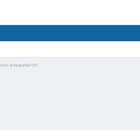
ncc a tia portal V17