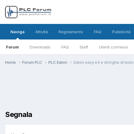
Naviga
Attività
Regolamento
FAQ
Pubblicità
Forum
Downloads
FAQ
Staff
Utenti connessi
Home
Forum PLC
PLC Eaton
Eaton easy e4 e stringhe di testo
Segnala