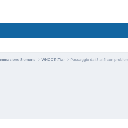
grammazione Siemens
WNCC11(Tia)
Passaggio da i3 a i5 con problem