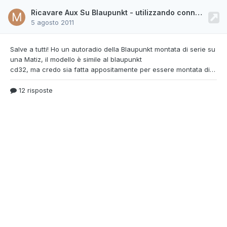
Ricavare Aux Su Blaupunkt - utilizzando connessione caricatore cd
5 agosto 2011
Salve a tutti! Ho un autoradio della Blaupunkt
montata di serie su
una Matiz, il modello è simile al blaupunkt
cd32, ma credo sia fatta appositamente per essere montata di serie. Comunque ha questo schema qui: ed io ho montato un cavo adattatore che si collega nella sezione destra (quella dove dice aux o caricatore cd), il problema è che nel menu dell'autoradio non è presente la voce aux (anche se il manuale dice dovrebbe esserci...) e quindi non sono in grado di attivarlo. Esiste un modo p
12 risposte