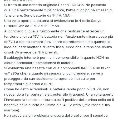
Si tratta di una batteria originale Hitachi BCL1415. Ne possiedo
due: una perfettamente funzionante, l'altra di colpo ha smesso di
funzionare. Sono batterie da 14.4V, 1.5Ah.
Una volta aperta la batteria si evidenziano le 4 celle Sanyo
UR18650W2 da 3.70V e 1500mAh.
Al contrario di quella funzionante che restituisce al tester un
tensione di circa 15V, la batteria non funzionante misura poco più
di 7V. La carica sembra funzionare correttamente ma quando la
luce del caricabatterie diventa fissa, ecco che la tensione risulta
di soli 7V invece dei 14V previsti.
Il cablaggio interno è per me incomprensibile in quanto NON ho
alcuna particolare competenza in materia.
Si evidenzia una basetta con due componenti K4066 e un klixon
ys11a80a che, a quanto mi sembra di comprendere, serve a
proteggere da surriscaldamento aprendo il circuito per
temperature superiori a 80°C.
Come ho detto ai terminali la batteria rende poco più di 7V, non
riuscendo a far partire l'elettroutensile (trapano). Una volta aperto
l'involucro la tensione misurata tra il positivo della prima cella ed il
negativo della quarta ed ultima è di 4.13V (foto 1, filo rosso e filo
marrone).
Non credo sia un problema di usura delle celle, per il semplice