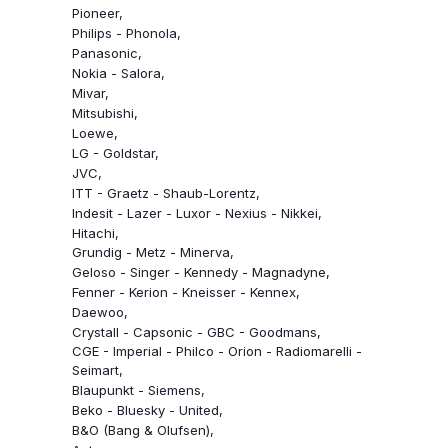
Pioneer
Philips - Phonola
Panasonic
Nokia - Salora
Mivar
Mitsubishi
Loewe
LG - Goldstar
JVC
ITT - Graetz - Shaub-Lorentz
Indesit - Lazer - Luxor - Nexius - Nikkei
Hitachi
Grundig - Metz - Minerva
Geloso - Singer - Kennedy - Magnadyne
Fenner - Kerion - Kneisser - Kennex
Daewoo
Crystall - Capsonic - GBC - Goodmans
CGE - Imperial - Philco - Orion - Radiomarelli -
Seimart
Blaupunkt - Siemens
Beko - Bluesky - United
B&O (Bang & Olufsen)