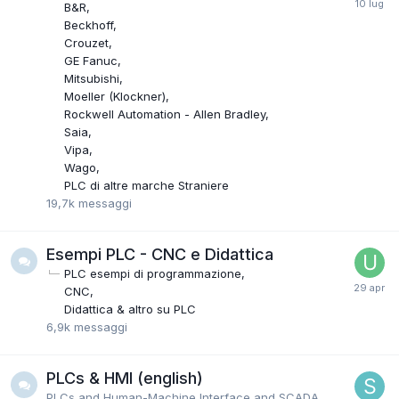
B&R
Beckhoff
Crouzet
GE Fanuc
Mitsubishi
Moeller (Klockner)
Rockwell Automation - Allen Bradley
Saia
Vipa
Wago
PLC di altre marche Straniere
19,7k
messaggi
Esempi PLC - CNC e Didattica
PLC esempi di programmazione
CNC
Didattica & altro su PLC
6,9k
messaggi
PLCs & HMI (english)
PLCs and Human-Machine Interface and SCADA