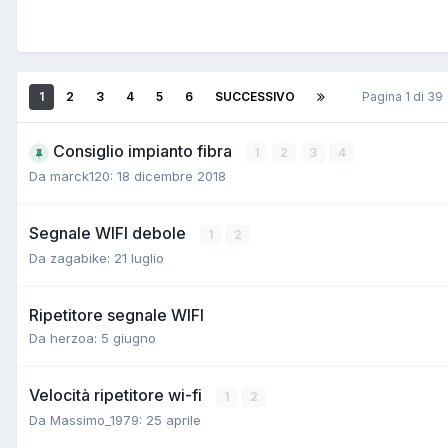
1
2
3
4
5
6
SUCCESSIVO
Pagina 1 di 3
Consiglio impianto fibra
1
2
3
4
Da marck120:
18 dicembre 2018
Segnale WIFI debole
1
2
Da zagabike:
21 luglio
Ripetitore segnale WIFI
Da herzoa:
5 giugno
Velocità ripetitore wi-fi
1
2
Da Massimo_1979:
25 aprile