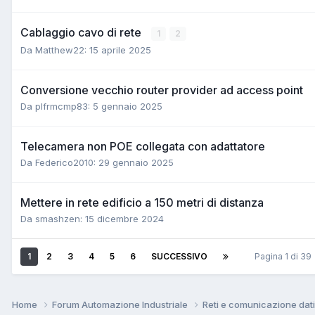
Cablaggio cavo di rete
1
2
Da Matthew22:
15 aprile 2025
Conversione vecchio router provider ad access point
Da plfrmcmp83:
5 gennaio 2025
Telecamera non POE collegata con adattatore
Da Federico2010:
29 gennaio 2025
Mettere in rete edificio a 150 metri di distanza
Da smashzen:
15 dicembre 2024
1
2
3
4
5
6
SUCCESSIVO
Pagina 1 di 3
Home
Forum Automazione Industriale
Reti e comunicazione dat