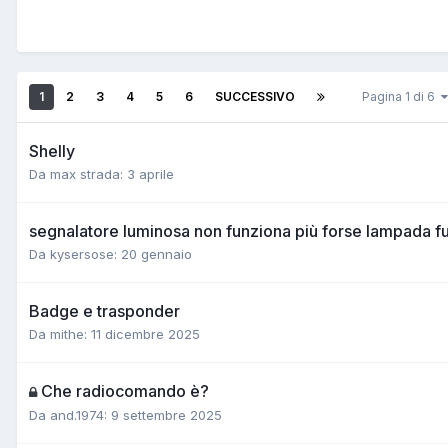
1
2
3
4
5
6
SUCCESSIVO
Pagina 1 di 6
Shelly
Da max strada:
3 aprile
segnalatore luminosa non funziona più forse lampada f
Da kysersose:
20 gennaio
Badge e trasponder
Da mithe:
11 dicembre 2025
Che radiocomando è?
Da and.1974:
9 settembre 2025