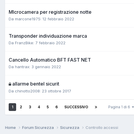
MIcrocamera per registrazione notte
Da marcone1975:
12 febbraio 2022
Transponder individuazione marca
Da FranzBike:
7 febbraio 2022
Cancello Automatico BFT FAST NET
Da hantrax:
3 gennaio 2022
allarme bentel sicurit
Da chinotto2008:
23 ottobre 2017
1
2
3
4
5
6
SUCCESSIVO
Pagina 1 di 6
Home
Forum Sicurezza
Sicurezza
Controllo accessi