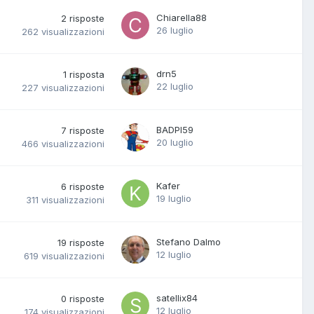
Chiarella88
2
risposte
26 luglio
262
visualizzazioni
drn5
1
risposta
22 luglio
227
visualizzazioni
BADPI59
7
risposte
20 luglio
466
visualizzazioni
Kafer
6
risposte
19 luglio
311
visualizzazioni
Stefano Dalmo
19
risposte
12 luglio
619
visualizzazioni
satellix84
0
risposte
12 luglio
174
visualizzazioni