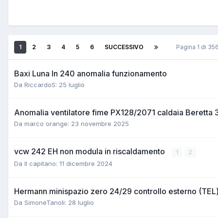
1
2
3
4
5
6
SUCCESSIVO
Pagina 1 di 3
Baxi Luna In 240 anomalia funzionamento
Da RiccardoS:
25 luglio
Anomalia ventilatore fime PX128/2071 caldaia Beretta
Da marco orange:
23 novembre 2025
vcw 242 EH non modula in riscaldamento
1
2
Da Il capitano:
11 dicembre 2024
Hermann minispazio zero 24/29 controllo esterno (TEL)
Da SimoneTanoli:
28 luglio