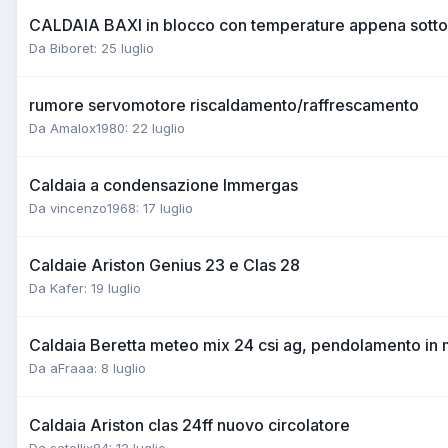
CALDAIA BAXI in blocco con temperature appena sotto
Da Biboret:
25 luglio
rumore servomotore riscaldamento/raffrescamento
Da Amalox1980:
22 luglio
Caldaia a condensazione Immergas
Da vincenzo1968:
17 luglio
Caldaie Ariston Genius 23 e Clas 28
Da Kafer:
19 luglio
Caldaia Beretta meteo mix 24 csi ag, pendolamento in mo
Da aFraaa:
8 luglio
Caldaia Ariston clas 24ff nuovo circolatore
Da satellix84:
12 luglio