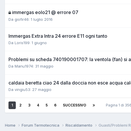
immergas eolo21 @ errore 07
Da giofir46:
1 luglio 2016
Immergas Extra Intra 24 errore E11 ogni tanto
Da Loris199:
1 giugno
Problemi su scheda 740190001707: la ventola (fan) si a
Da Manu1974:
31 maggio
caldaia beretta ciao 24 dalla doccia non esce acqua c
Da vingiu53:
27 maggio
1
2
3
4
5
6
SUCCESSIVO
Pagina 1 di 3
Home
Forum Termotecnica
Riscaldamento
Guasti/Problemi 