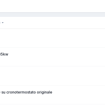
56
 35kw
 su cronotermostato originale