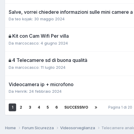
Salve, vorrei chiedere informazioni sulle mini camere a
Da teo kojak:
30 maggio 2024
Kit con Cam Wifi Per villa
Da marcocasco:
4 giugno 2024
4 Telecamere sd di buona qualità
Da marcocasco:
11 luglio 2024
Videocamera ip + microfono
Da Henrik:
24 febbraio 2024
1
2
3
4
5
6
SUCCESSIVO
Pagina 1 di 20
Home
Forum Sicurezza
Videosorveglianza
Telecamere anal