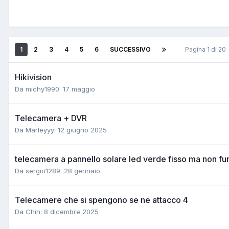
1
2
3
4
5
6
SUCCESSIVO
Pagina 1 di 20
Hikivision
Da michy1990:
17 maggio
Telecamera + DVR
Da Marleyyy:
12 giugno 2025
telecamera a pannello solare led verde fisso ma non fu
Da sergio1289:
28 gennaio
Telecamere che si spengono se ne attacco 4
Da Chin:
8 dicembre 2025