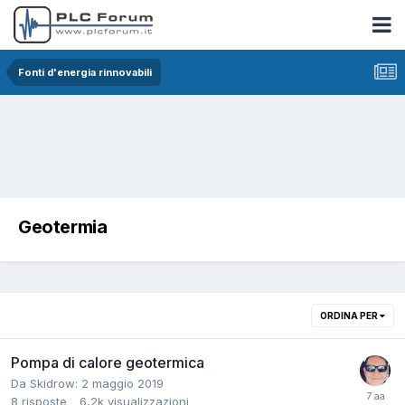
Fonti d'energia rinnovabili
Geotermia
ORDINA PER
Pompa di calore geotermica
Da Skidrow:
2 maggio 2019
8
risposte
6,2k
visualizzazioni