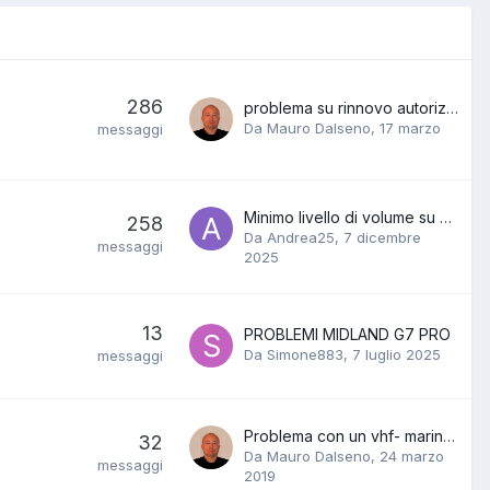
286
problema su rinnovo autorizzazione generale sul portale
Da Mauro Dalseno,
17 marzo
messaggi
Minimo livello di volume su CRT 7900 V
258
Da Andrea25,
7 dicembre
messaggi
2025
13
PROBLEMI MIDLAND G7 PRO
Da Simone883,
7 luglio 2025
messaggi
Problema con un vhf- marino lorenz
32
Da Mauro Dalseno,
24 marzo
messaggi
2019