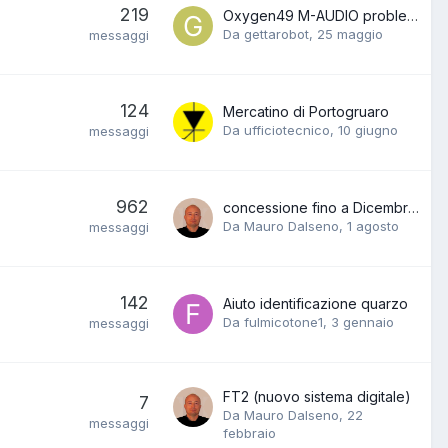
219
Oxygen49 M-AUDIO problemino
Da gettarobot,
25 maggio
messaggi
124
Mercatino di Portogruaro
Da ufficiotecnico,
10 giugno
messaggi
962
concessione fino a Dicembre 2026 delle bande sperimentali
Da Mauro Dalseno,
1 agosto
messaggi
142
Aiuto identificazione quarzo
Da fulmicotone1,
3 gennaio
messaggi
FT2 (nuovo sistema digitale)
7
Da Mauro Dalseno,
22
messaggi
febbraio