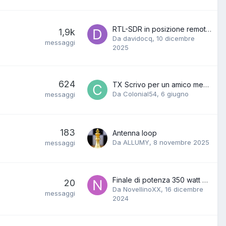
RTL-SDR in posizione remota alimentato con batteria e pannello FV connessione 4G.
1,9k
Da davidocq,
10 dicembre
messaggi
2025
624
TX Scrivo per un amico messicano
Da Colonial54,
6 giugno
messaggi
183
Antenna loop
Da ALLUMY,
8 novembre 2025
messaggi
Finale di potenza 350 watt della RVR
20
Da NovellinoXX,
16 dicembre
messaggi
2024