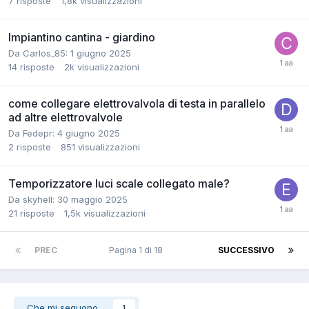
7
risposte
1,8k
visualizzazioni
Impiantino cantina - giardino
Da Carlos_85:
1 giugno 2025
14
risposte
2k
visualizzazioni
come collegare elettrovalvola di testa in parallelo
ad altre elettrovalvole
Da Fedepr:
4 giugno 2025
2
risposte
851
visualizzazioni
Temporizzatore luci scale collegato male?
Da skyhell:
30 maggio 2025
21
risposte
1,5k
visualizzazioni
PREC
Pagina 1 di 18
SUCCESSIVO
Che mi seguono
1