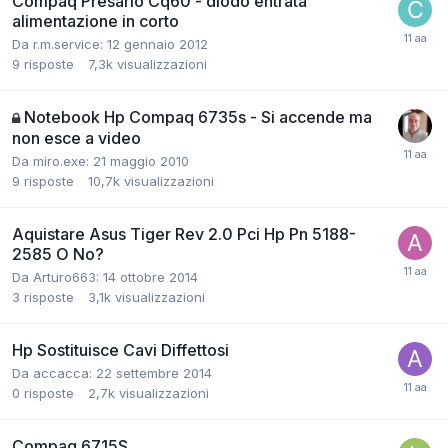
Compaq Presario Cq60 - diodo entrata
alimentazione in corto
Da r.m.service:
12 gennaio 2012
9
risposte
7,3k
visualizzazioni
Notebook Hp Compaq 6735s - Si accende ma
non esce a video
Da miro.exe:
21 maggio 2010
9
risposte
10,7k
visualizzazioni
Aquistare Asus Tiger Rev 2.0 Pci Hp Pn 5188-
2585 O No?
Da Arturo663:
14 ottobre 2014
3
risposte
3,1k
visualizzazioni
Hp Sostituisce Cavi Diffettosi
Da accacca:
22 settembre 2014
0
risposte
2,7k
visualizzazioni
Compaq 6715S