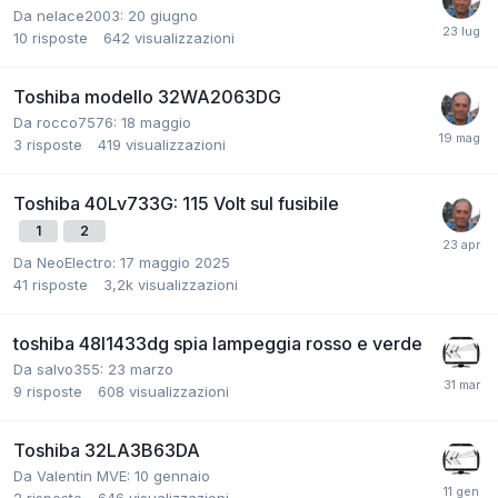
Da nelace2003:
20 giugno
10
risposte
642
visualizzazioni
Toshiba modello 32WA2063DG
Da rocco7576:
18 maggio
3
risposte
419
visualizzazioni
Toshiba 40Lv733G: 115 Volt sul fusibile
1
2
Da NeoElectro:
17 maggio 2025
41
risposte
3,2k
visualizzazioni
toshiba 48l1433dg spia lampeggia rosso e verde
Da salvo355:
23 marzo
9
risposte
608
visualizzazioni
Toshiba 32LA3B63DA
Da Valentin MVE:
10 gennaio