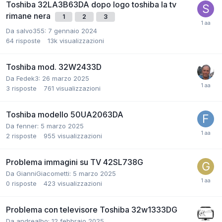
Toshiba 32LA3B63DA dopo logo toshiba la tv
rimane nera
1
2
3
Da salvo355:
7 gennaio 2024
64
risposte
13k
visualizzazioni
Toshiba mod. 32W2433D
Da Fedek3:
26 marzo 2025
3
risposte
761
visualizzazioni
Toshiba modello 50UA2063DA
Da fenner:
5 marzo 2025
2
risposte
955
visualizzazioni
Problema immagini su TV 42SL738G
Da GianniGiacometti:
5 marzo 2025
0
risposte
423
visualizzazioni
Problema con televisore Toshiba 32w1333DG
Da andrealbo:
12 febbraio 2025