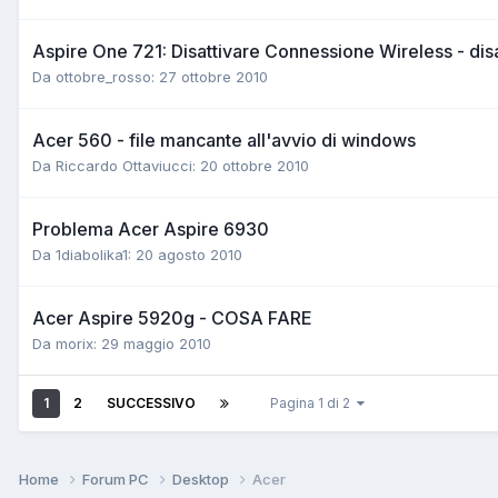
Aspire One 721: Disattivare Connessione Wireless - disa
Da ottobre_rosso:
27 ottobre 2010
Acer 560 - file mancante all'avvio di windows
Da Riccardo Ottaviucci:
20 ottobre 2010
Problema Acer Aspire 6930
Da 1diabolika1:
20 agosto 2010
Acer Aspire 5920g - COSA FARE
Da morix:
29 maggio 2010
1
2
SUCCESSIVO
Pagina 1 di 2
Home
Forum PC
Desktop
Acer