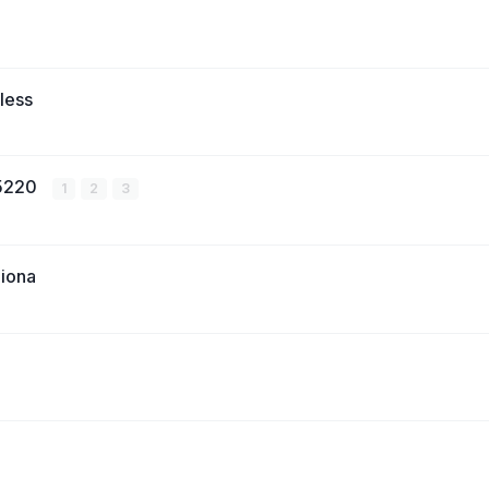
less
 5220
1
2
3
iona