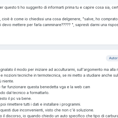
er questo ti ho suggerito di informarti prima tu e capire cosa sia, ce
 cioè è come io chiedissi una cosa delgenere, "salve, ho comprato
 devo mettere per farla camminare????? ", sapresti darmi una rispos
Auto
nalato il modo per iniziare ad acculturarmi, sull'argomento ma alla 
 nozioni tecniche in termotecnica, se mi metto a studiare anche sul
ù niente.
e far funzionare questa benedetta vga e la web cam
ado dal tecnico a formattarlo.
esto il pc va bene.
i rimettere tutti i dati e installare i programmi.
 questi due inconvenienti, visto che non c'è soluzione.
o il discorso, io quando chiedo un auto specifico che tipo di carbu