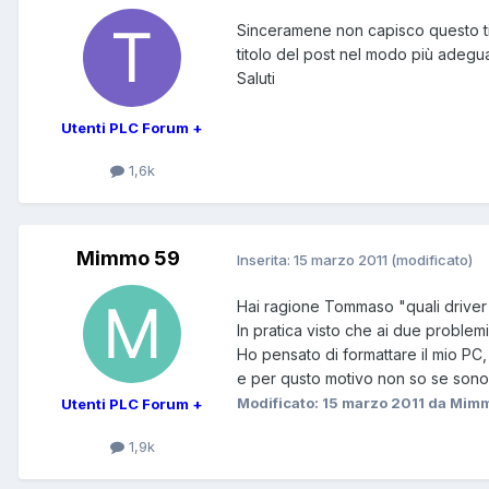
Sinceramene non capisco questo ti
titolo del post nel modo più adegu
Saluti
Utenti PLC Forum +
1,6k
Mimmo 59
Inserita:
15 marzo 2011
(modificato)
Hai ragione Tommaso "quali driver i
In pratica visto che ai due problemi
Ho pensato di formattare il mio PC, 
e per qusto motivo non so se sono i
Modificato:
15 marzo 2011
da Mimm
Utenti PLC Forum +
1,9k