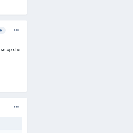
re
 i setup che