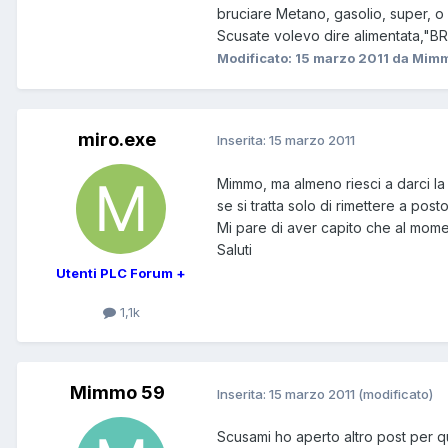
bruciare Metano, gasolio, super, o
Scusate volevo dire alimentata,"BR
Modificato:
15 marzo 2011
da Mimm
miro.exe
Inserita:
15 marzo 2011
Mimmo, ma almeno riesci a darci l
se si tratta solo di rimettere a po
Mi pare di aver capito che al mome
Saluti
Utenti PLC Forum +
1,1k
Mimmo 59
Inserita:
15 marzo 2011
(modificato)
Scusami ho aperto altro post per 