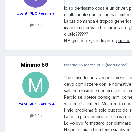
Io so benissimo cosa è un driver, p
Utenti PLC Forum +
esattamente quello che hai scritto.
La tua domanda è troppo generica,
1,6k
macchina nuova, che carburante gli
e utile??????
N.B giusto per, un driver è
questo.
Mimmo 59
Inserita:
15 marzo 2011
(modificato)
Tommaso ti ringrazio per avermi seg
devo combattere con le normative e
saltano i fusibili e non ci capisco pi
Perciò se potete consigliarmi com
va bene ! altrimenti Mi arrendo e v
Utenti PLC Forum +
Il mio problema è solo questo del r
1,9k
La cosa più scocciante e salvare e po
Lo volevo formattare per eliminare
Ha per la macchina temo sia divers