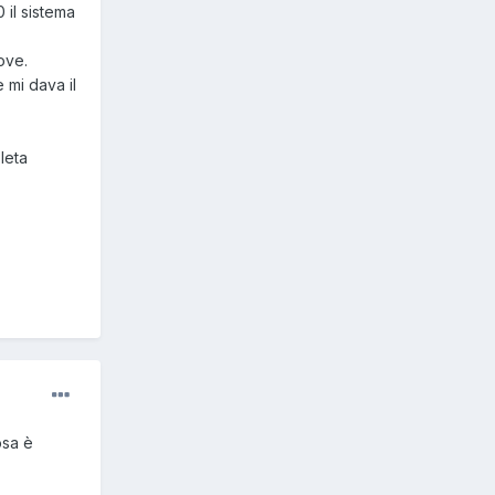
 il sistema
ove.
e mi dava il
leta
osa è