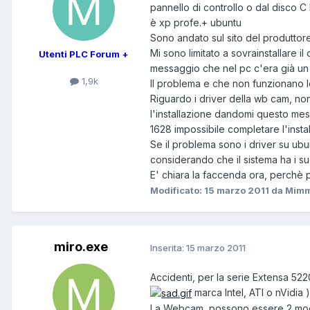
pannello di controllo o dal disco 
è xp profe.+ ubuntu
Sono andato sul sito del produttore,
Mi sono limitato a sovrainstallare il
Utenti PLC Forum +
messaggio che nel pc c'era già un 
1,9k
Il problema e che non funzionano 
Riguardo i driver della wb cam, non
l'installazione dandomi questo mes
1628 impossibile completare l'instal
Se il problema sono i driver su u
considerando che il sistema ha i s
E' chiara la faccenda ora, perchè
Modificato:
15 marzo 2011
da Mimm
miro.exe
Inserita:
15 marzo 2011
Accidenti, per la serie Extensa 522
marca Intel, ATI o nVidia )
La Webcam, possono essere 2 model