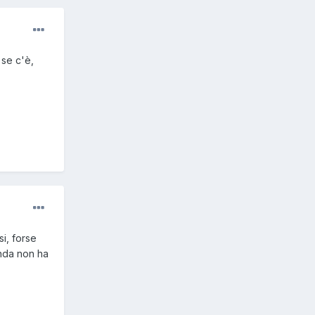
 se c'è,
si, forse
nda non ha