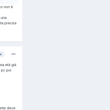
rto non è
 una
ta precisa
re
mia età già
 pc poi
rante deve