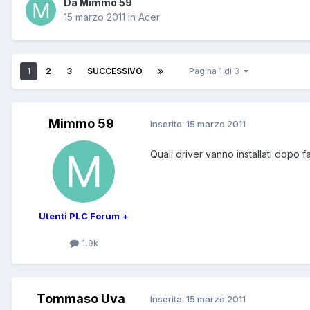
Da Mimmo 59
15 marzo 2011
in
Acer
1
2
3
SUCCESSIVO
Pagina 1 di 3
Mimmo 59
Inserito:
15 marzo 2011
Quali driver vanno installati dopo f
Utenti PLC Forum +
1,9k
Tommaso Uva
Inserita:
15 marzo 2011