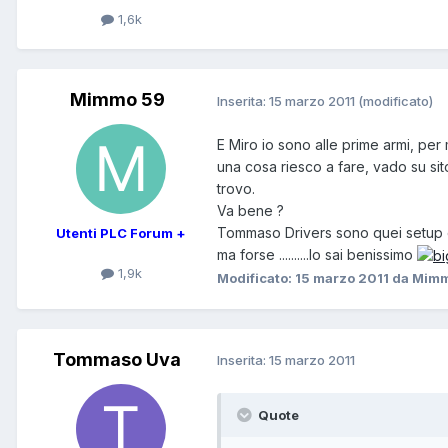
1,6k
Mimmo 59
Inserita:
15 marzo 2011
(modificato)
E Miro io sono alle prime armi, per
una cosa riesco a fare, vado su sito 
trovo.
Va bene ?
Tommaso Drivers sono quei setup che
Utenti PLC Forum +
ma forse ..........lo sai benissimo
1,9k
Modificato:
15 marzo 2011
da Mimm
Tommaso Uva
Inserita:
15 marzo 2011
Quote