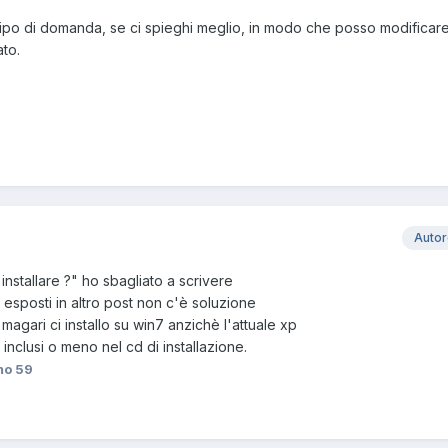
po di domanda, se ci spieghi meglio, in modo che posso modificare
ato.
Auto
nstallare ?" ho sbagliato a scrivere
 esposti in altro post non c'è soluzione
magari ci installo su win7 anzichè l'attuale xp
nclusi o meno nel cd di installazione.
o 59