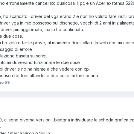
C ho erroneamente cancellato qualcosa. Il pc e un Acer exstensa 5220
 ho scaricato i driver del vga erano 2 e non ho voluto fare inutili pr
 driver vga in mio possesso sul dischetto, vecchi di 2 anni inizialment
driver più aggiornato, ma io ho continuato.
le due cose.
 ho voluto far le prove, al momento di installare la web non mi comp
saggio di errore
lazione basata su script.
buntu mi dovevano funzionare le due cose
uoi driver e no ha niente a che vedere con xp.
 penso che formattando le due cose mi funzionano.
o 59
0, ci sono diverse versioni...bisogna individuare la scheda grafica c
.
li( marca Bison o Suyin ).