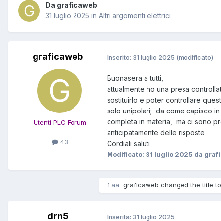
Da graficaweb
31 luglio 2025
in
Altri argomenti elettrici
graficaweb
Inserito:
31 luglio 2025
(modificato)
Buonasera a tutti,
attualmente ho una presa controlla
sostituirlo e poter controllare ques
solo unipolari; da come capisco in
completa in materia, ma ci sono pr
Utenti PLC Forum
anticipatamente delle risposte
43
Cordiali saluti
Modificato:
31 luglio 2025
da graf
1 aa
graficaweb changed the title t
drn5
Inserita:
31 luglio 2025