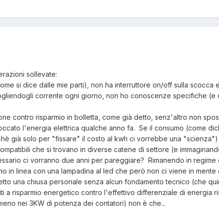
erazioni sollevate:
me si dice dalle mie parti), non ha interruttore on/off sulla scocca
ogliendogli corrente ogni giorno, non ho conoscenze specifiche (e qu
e contro risparmio in bolletta, come già detto, senz'altro non spos
ccato l'energia elettrica qualche anno fa. Se il consumo (come dichia
è già solo per "fissare" il costo al kwh ci vorrebbe una "scienza")
patibili che si trovano in diverse catene di settore (e immaginando 
 necessario ci vorranno due anni per pareggiare? Rimanendo in regime
 in linea con una lampadina al led che però non ci viene in mente
etto una chiusa personale senza alcun fondamento tecnico (che quindi
ti a risparmio energetico contro l'effettivo differenziale di energia 
 meno nei 3KW di potenza dei contatori) non è che...