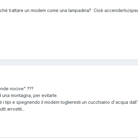
erché trattare un modem come una lampadina? Cioè accenderlo/spe
"onde nocive" ???
d una montagna, per evitarle.
tti i tipi e spegnendo il modem toglieresti un cucchiaino d'acqua dall
 arrostiti...