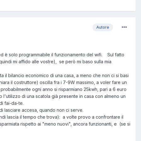
Autore
 ed è solo programmabile il funzionamento del wifi. Sul fatto
indi mi affido alle vostre), se però mi baso sulla mia
ta il bilancio economico di una casa, a meno che non ci si basi
ra il costruttore) oscilla fra i 7-9W massimo, a voler fare un
 probabilmente ogni anno si risparmiano 25kwh, pari a 6 euro
l'utilizzo di una scatola già presente in casa con almeno un
 di fai-da-te.
 di lasciare accesa, quando non ci serve.
 lascia il tempo che trova): a volte provo a confrontare il
risparmiata rispetto ai "meno nuovi", ancora funzionanti, e (se si