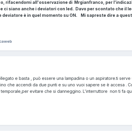
o, rifacendomi all'osservazione di Mrgianfranco, per l'indicaz
he ci siano anche i deviatori con led. Davo per scontato che il
 deviatore è in quel momento su ON. Mi sapreste dire a quest
icaweb
llegato e basta , può essere una lampadina o un aspiratore.ti serve un 
dino che accendi da due punti e su uno vuoi sapere se è accesa . C
emporale,per evitare che si danneggino. L'interruttore non ti fa qu