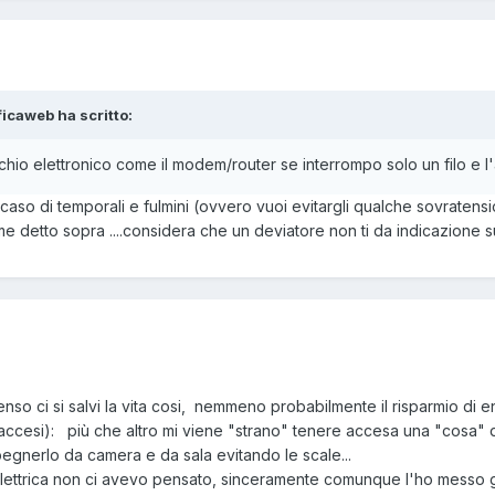
ficaweb ha scritto:
hio elettronico come il modem/router se interrompo solo un filo e l'
caso di temporali e fulmini (ovvero vuoi evitargli qualche sovratens
ome detto sopra ....considera che un deviatore non ti da indicazion
so ci si salvi la vita cosi, nemmeno probabilmente il risparmio di 
accesi): più che altro mi viene "strano" tenere accesa una "cosa"
spegnerlo da camera e da sala evitando le scale...
elettrica non ci avevo pensato, sinceramente comunque l'ho messo gi