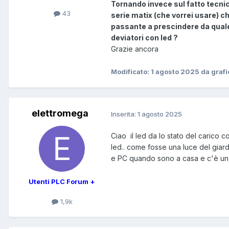
Tornando invece sul fatto tecnic
43
serie matix (che vorrei usare) c
passante a prescindere da quale
deviatori con led ?
Grazie ancora
Modificato:
1 agosto 2025
da graf
elettromega
Inserita:
1 agosto 2025
Ciao il led da lo stato del carico co
led.. come fosse una luce del giar
e PC quando sono a casa e c'è un t
Utenti PLC Forum +
1,9k