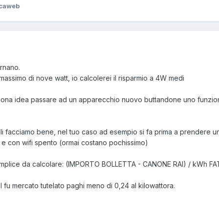
icaweb
ornano.
ssimo di nove watt, io calcolerei il risparmio a 4W medi
buona idea passare ad un apparecchio nuovo buttandone uno funzionan
i li facciamo bene, nel tuo caso ad esempio si fa prima a prendere u
 e con wifi spento (ormai costano pochissimo)
ù semplice da calcolare: (IMPORTO BOLLETTA - CANONE RAI) / kWh
 fu mercato tutelato paghi meno di 0,24 al kilowattora.