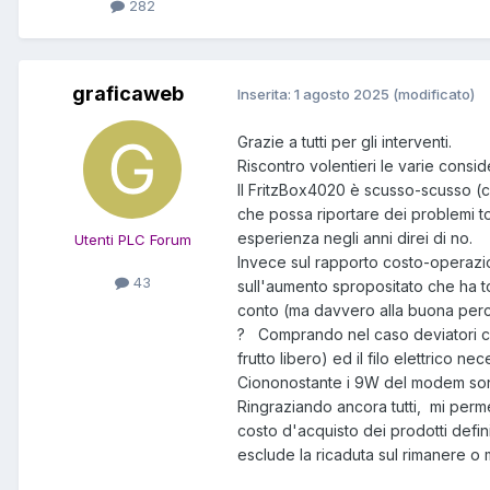
282
graficaweb
Inserita:
1 agosto 2025
(modificato)
Grazie a tutti per gli interventi.
Riscontro volentieri le varie consid
Il FritzBox4020 è scusso-scusso (co
che possa riportare dei problemi t
esperienza negli anni direi di no.
Utenti PLC Forum
Invece sul rapporto costo-operazion
43
sull'aumento spropositato che ha to
conto (ma davvero alla buona perch
? Comprando nel caso deviatori com
frutto libero) ed il filo elettrico
Ciononostante i 9W del modem sono
Ringraziando ancora tutti, mi perm
costo d'acquisto dei prodotti defini
esclude la ricaduta sul rimanere o