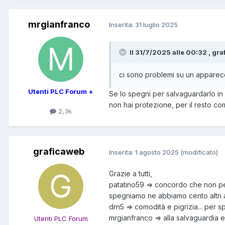
mrgianfranco
Inserita:
31 luglio 2025
Il 31/7/2025 alle 00:32 , gra
ci sono problemi su un apparecc
Utenti PLC Forum +
Se lo spegni per salvaguardarlo in 
non hai protezione, per il resto c
2,3k
graficaweb
Inserita:
1 agosto 2025
(modificato)
Grazie a tutti,
patatino59 => concordo che non pen
spegniamo ne abbiamo cento altri 
drn5 => comodità e pigrizia... per 
mrgianfranco => alla salvaguardia 
Utenti PLC Forum