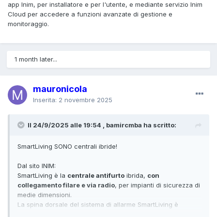
app Inim, per installatore e per l'utente, e mediante servizio Inim
Cloud per accedere a funzioni avanzate di gestione e
monitoraggio.
1 month later...
mauronicola
Inserita:
2 novembre 2025
Il 24/9/2025 alle 19:54 , bamircmba ha scritto:
SmartLiving SONO centrali ibride!
Dal sito INIM:
SmartLiving è la
centrale antifurto
ibrida,
con
collegamento filare e via radio
, per impianti di sicurezza di
medie dimensioni.
La spina dorsale del sistema di allarme SmartLiving è
costituita dal BUS di ultima generazione in grado di