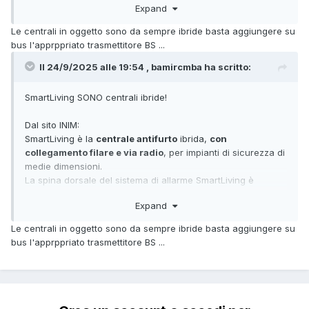
Expand
raggiungere una velocità di trasmissione più elevata e una
portata maggiore. L'integrazione del sistema wireless
Le centrali in oggetto sono da sempre ibride basta aggiungere su
consente di espanderne le capacità incorporando in modo
bus l'apprppriato trasmettitore BS ...
pratico e immediato un'ampia gamma di dispositivi.
Il pannello di controllo può essere gestito da remoto tramite
Il 24/9/2025 alle 19:54 , bamircmba ha scritto:
le app Inim, per installatore e per l'utente, e mediante
servizio Inim Cloud per accedere a funzioni avanzate di
SmartLiving SONO centrali ibride!
gestione e monitoraggio.
Dal sito INIM:
SmartLiving è la
centrale antifurto
ibrida,
con
collegamento filare e via radio
, per impianti di sicurezza di
medie dimensioni.
La spina dorsale del sistema di allarme SmartLiving è
costituita dal BUS di ultima generazione in grado di
Expand
raggiungere una velocità di trasmissione più elevata e una
portata maggiore. L'integrazione del sistema wireless
Le centrali in oggetto sono da sempre ibride basta aggiungere su
consente di espanderne le capacità incorporando in modo
bus l'apprppriato trasmettitore BS ...
pratico e immediato un'ampia gamma di dispositivi.
Il pannello di controllo può essere gestito da remoto tramite
le app Inim, per installatore e per l'utente, e mediante
servizio Inim Cloud per accedere a funzioni avanzate di
gestione e monitoraggio.