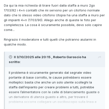
Da qui la mia richiesta di tirare fuori dalla staffa a muro 2go
1703/82 i 4+n contatti che mi servono per un citofono normale
dato che lo stesso video citofono Utopia ha una staffa a muro per
gli impianti 4+n (1703/90). Allego anche di queste le foto per
completezza. La cosa è sicuramente possibile, devo solo capire
come...
Ringrazio il moderatore e tutti quelli che potranno aiutarmi in
qualche modo.
Il 3/10/2025 alle 20:15 , Roberto Garoscio ha
scritto:
Il problema è sicuramente generato dal segnale video
portante di base corrotto, le cause potrebbero essere
molteplici: basta che anche un solo utente scolleghi la
staffa dall’impianto per creare problemi a tutti, potrebbe
essere l’alimentatore con le celle di bilanciamento guaste o
un derivatore di utenza guasto e altro, per trovare il
problema occorre collegare un oscilloscopio sulla linea e
fare delle prove di esclusione.