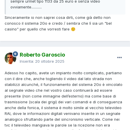
sempre urmet tipo 1133 da 25 euro e senza video
ovviamente............
Sinceramente io non saprei cosa dirti, come già detto non
conosco il sistema 2Go e credo / sembra che lì sia un "bel
casino" per quello che vorresti fare
☺️
Roberto Garoscio
Inserita:
20 ottobre 2025
Adesso ho capito, avete un impianto molto complicato, partiamo
con il dire che, anche togliendo il video dal lato strada non
stabilizzi alcunché, il funzionamento del sistema 2Go è vincolato
al segnale video che nel vostro caso continuerà ad essere
presente (non come immagine dell’esterno) ma come base di
trasmissione (scala dei grigi) dei vari comandi e di conseguenza
anche della fonica, il sistema è molto simile al vecchio televideo
RAI, dove le informazioni digitali venivano inserite in un segnale
analogico sfruttando parte del sincronismo verticale. Come nei
tvc il televideo mangiava le parole se la ricezione non era