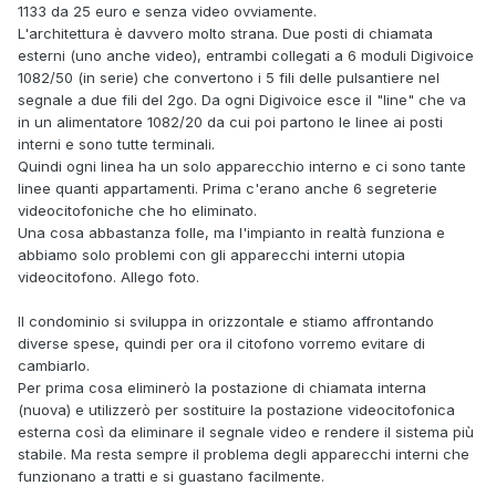
1133 da 25 euro e senza video ovviamente.
L'architettura è davvero molto strana. Due posti di chiamata
esterni (uno anche video), entrambi collegati a 6 moduli Digivoice
1082/50 (in serie) che convertono i 5 fili delle pulsantiere nel
segnale a due fili del 2go. Da ogni Digivoice esce il "line" che va
in un alimentatore 1082/20 da cui poi partono le linee ai posti
interni e sono tutte terminali.
Quindi ogni linea ha un solo apparecchio interno e ci sono tante
linee quanti appartamenti. Prima c'erano anche 6 segreterie
videocitofoniche che ho eliminato.
Una cosa abbastanza folle, ma l'impianto in realtà funziona e
abbiamo solo problemi con gli apparecchi interni utopia
videocitofono. Allego foto.
Il condominio si sviluppa in orizzontale e stiamo affrontando
diverse spese, quindi per ora il citofono vorremo evitare di
cambiarlo.
Per prima cosa eliminerò la postazione di chiamata interna
(nuova) e utilizzerò per sostituire la postazione videocitofonica
esterna così da eliminare il segnale video e rendere il sistema più
stabile. Ma resta sempre il problema degli apparecchi interni che
funzionano a tratti e si guastano facilmente.