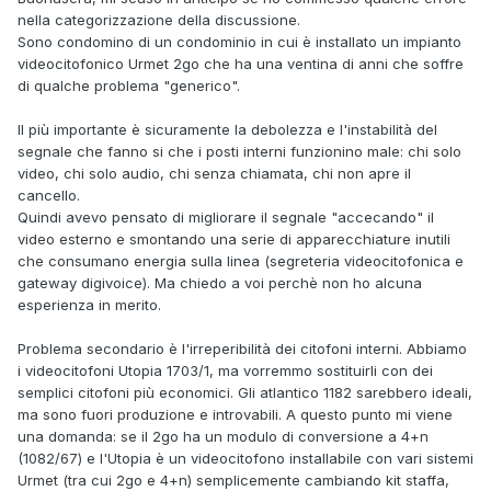
nella categorizzazione della discussione.
Sono condomino di un condominio in cui è installato un impianto
videocitofonico Urmet 2go che ha una ventina di anni che soffre
di qualche problema "generico".
Il più importante è sicuramente la debolezza e l'instabilità del
segnale che fanno si che i posti interni funzionino male: chi solo
video, chi solo audio, chi senza chiamata, chi non apre il
cancello.
Quindi avevo pensato di migliorare il segnale "accecando" il
video esterno e smontando una serie di apparecchiature inutili
che consumano energia sulla linea (segreteria videocitofonica e
gateway digivoice). Ma chiedo a voi perchè non ho alcuna
esperienza in merito.
Problema secondario è l'irreperibilità dei citofoni interni. Abbiamo
i videocitofoni Utopia 1703/1, ma vorremmo sostituirli con dei
semplici citofoni più economici. Gli atlantico 1182 sarebbero ideali,
ma sono fuori produzione e introvabili. A questo punto mi viene
una domanda: se il 2go ha un modulo di conversione a 4+n
(1082/67) e l'Utopia è un videocitofono installabile con vari sistemi
Urmet (tra cui 2go e 4+n) semplicemente cambiando kit staffa,