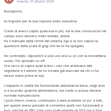
Inserita:
21 ottobre 2025
Buongiorno,
la ringrazio per la sua risposta molto esaustiva.
Credo di averci capito qualcosa in più, ma le mie conoscenze nel
campo sono davvero molto limitate, ahimé.
Ho il manuale della Urmet del sistema 2go e la non capivo la
questione della scala di grigi che lei mi ha spiegato.
Ho controllato i dipswitch e solo uno era su on con la morsettiera
vuota, l'ho spostato su off.
Ora cerco di capire quali erano i cavi che andavano alle
segreterie e li elimino (le ho trovata già staccate da chi ci ha
messo mano prima di me).
L'impianto in realtà sta funzionando abbastanza bene, negli anni
si è bruciato qualche alimentatore, ma credo si possa ritenere
normale manutenzione.
I posti interni, invece, continuano a dare problemi un po' a tutti,
per questo avevo pensato di convertire quelli non funzionanti a
4+n, perché gli 1182 (che sono praticamente gli 1133 per il 2go)