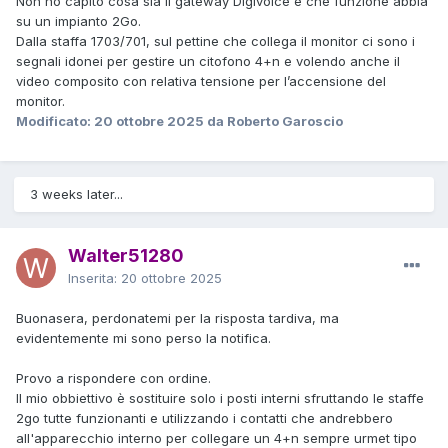
Non ho capito cosa sia il gateway Digivoice e che funzione abbia
su un impianto 2Go.
Dalla staffa 1703/701, sul pettine che collega il monitor ci sono i
segnali idonei per gestire un citofono 4+n e volendo anche il
video composito con relativa tensione per l’accensione del
monitor.
Modificato:
20 ottobre 2025
da Roberto Garoscio
3 weeks later...
Walter51280
Inserita:
20 ottobre 2025
Buonasera, perdonatemi per la risposta tardiva, ma
evidentemente mi sono perso la notifica.
Provo a rispondere con ordine.
Il mio obbiettivo è sostituire solo i posti interni sfruttando le staffe
2go tutte funzionanti e utilizzando i contatti che andrebbero
all'apparecchio interno per collegare un 4+n sempre urmet tipo