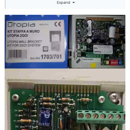
Expand
Non ho capito cosa sia il gateway Digivoice e che funzione
abbia su un impianto 2Go.
Dalla staffa 1703/702, sul pettine che collega il monitor ci
sono i segnali idonei per gestire un citofono 4+n e volendo
anche il video composito con relativa tensione per
l’accensione del monitor.