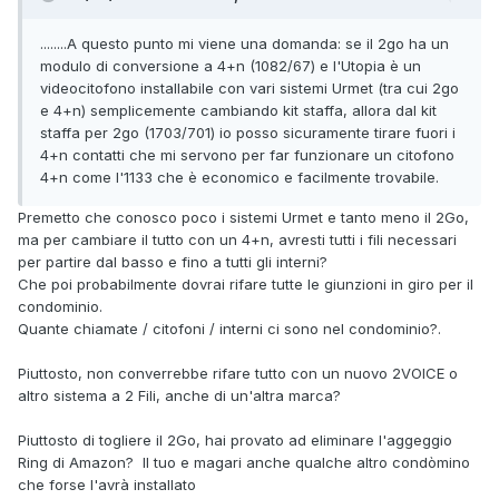
........A questo punto mi viene una domanda: se il 2go ha un
modulo di conversione a 4+n (1082/67) e l'Utopia è un
videocitofono installabile con vari sistemi Urmet (tra cui 2go
e 4+n) semplicemente cambiando kit staffa, allora dal kit
staffa per 2go (1703/701) io posso sicuramente tirare fuori i
4+n contatti che mi servono per far funzionare un citofono
4+n come l'1133 che è economico e facilmente trovabile.
Premetto che conosco poco i sistemi Urmet e tanto meno il 2Go,
ma per cambiare il tutto con un 4+n, avresti tutti i fili necessari
per partire dal basso e fino a tutti gli interni?
Che poi probabilmente dovrai rifare tutte le giunzioni in giro per il
condominio.
Quante chiamate / citofoni / interni ci sono nel condominio?.
Piuttosto, non converrebbe rifare tutto con un nuovo 2VOICE o
altro sistema a 2 Fili, anche di un'altra marca?
Piuttosto di togliere il 2Go, hai provato ad eliminare l'aggeggio
Ring di Amazon? Il tuo e magari anche qualche altro condòmino
che forse l'avrà installato