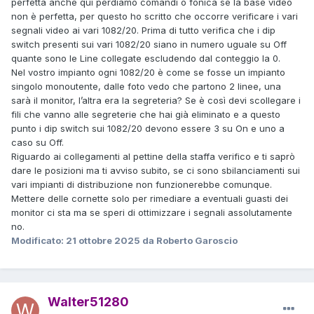
perfetta anche qui perdiamo comandi o fonica se la base video
non è perfetta, per questo ho scritto che occorre verificare i vari
segnali video ai vari 1082/20. Prima di tutto verifica che i dip
switch presenti sui vari 1082/20 siano in numero uguale su Off
quante sono le Line collegate escludendo dal conteggio la 0.
Nel vostro impianto ogni 1082/20 è come se fosse un impianto
singolo monoutente, dalle foto vedo che partono 2 linee, una
sarà il monitor, l’altra era la segreteria? Se è così devi scollegare i
fili che vanno alle segreterie che hai già eliminato e a questo
punto i dip switch sui 1082/20 devono essere 3 su On e uno a
caso su Off.
Riguardo ai collegamenti al pettine della staffa verifico e ti saprò
dare le posizioni ma ti avviso subito, se ci sono sbilanciamenti sui
vari impianti di distribuzione non funzionerebbe comunque.
Mettere delle cornette solo per rimediare a eventuali guasti dei
monitor ci sta ma se speri di ottimizzare i segnali assolutamente
no.
Modificato:
21 ottobre 2025
da Roberto Garoscio
Walter51280