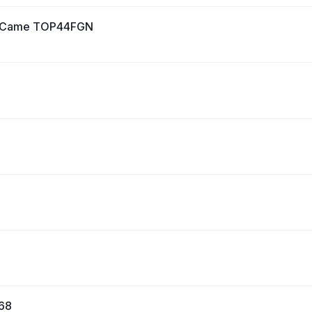
su Came TOP44FGN
868