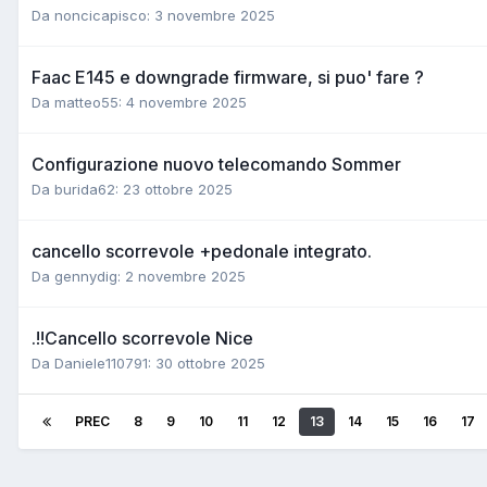
Da noncicapisco:
3 novembre 2025
Faac E145 e downgrade firmware, si puo' fare ?
Da matteo55:
4 novembre 2025
Configurazione nuovo telecomando Sommer
Da burida62:
23 ottobre 2025
cancello scorrevole +pedonale integrato.
Da gennydig:
2 novembre 2025
.!!Cancello scorrevole Nice
Da Daniele110791:
30 ottobre 2025
PREC
8
9
10
11
12
13
14
15
16
17