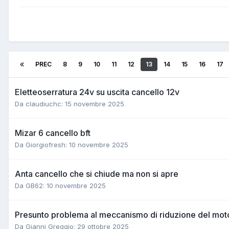
PREC
8
9
10
11
12
13
14
15
16
17
Eletteoserratura 24v su uscita cancello 12v
Da claudiuchc:
15 novembre 2025
Mizar 6 cancello bft
Da Giorgiofresh:
10 novembre 2025
Anta cancello che si chiude ma non si apre
Da GB62:
10 novembre 2025
Presunto problema al meccanismo di riduzione del m
Da Gianni Greggio:
29 ottobre 2025