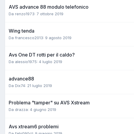
AVS advance 88 modulo telefonico
Da renzo1973:
7 ottobre 2019
Wing tenda
Da francesco2013:
9 agosto 2019
Avs One DT rotti per il caldo?
Da alessio1975:
4 luglio 2019
advance88
Da Dix74:
21 luglio 2019
Problema "tamper" su AVS Xstream
Da drazza:
4 giugno 2019
Avs xtream6 problemi
Da fabi090ct:
9 maggio 2019