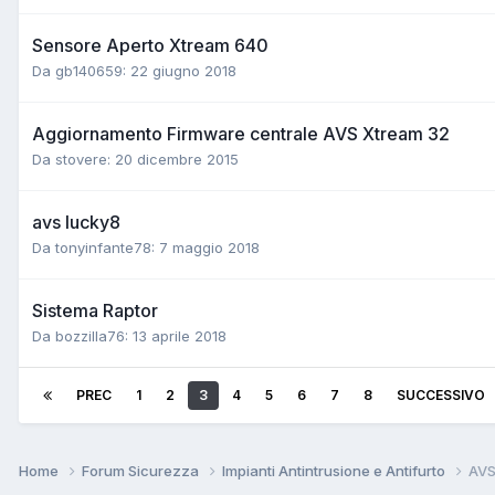
Sensore Aperto Xtream 640
Da gb140659:
22 giugno 2018
Aggiornamento Firmware centrale AVS Xtream 32
Da stovere:
20 dicembre 2015
avs lucky8
Da tonyinfante78:
7 maggio 2018
Sistema Raptor
Da bozzilla76:
13 aprile 2018
PREC
1
2
3
4
5
6
7
8
SUCCESSIVO
Home
Forum Sicurezza
Impianti Antintrusione e Antifurto
AV