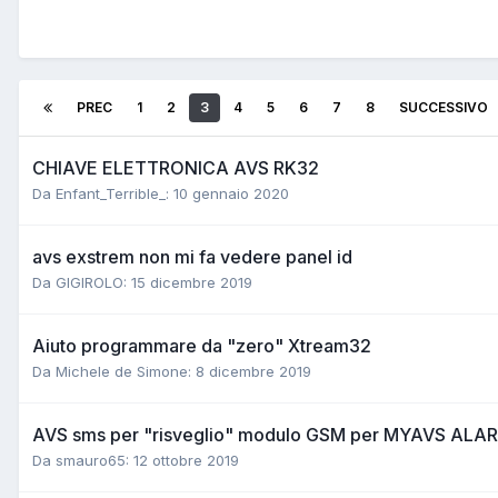
PREC
1
2
3
4
5
6
7
8
SUCCESSIVO
CHIAVE ELETTRONICA AVS RK32
Da Enfant_Terrible_:
10 gennaio 2020
avs exstrem non mi fa vedere panel id
Da GIGIROLO:
15 dicembre 2019
Aiuto programmare da "zero" Xtream32
Da Michele de Simone:
8 dicembre 2019
AVS sms per "risveglio" modulo GSM per MYAVS ALA
Da smauro65:
12 ottobre 2019