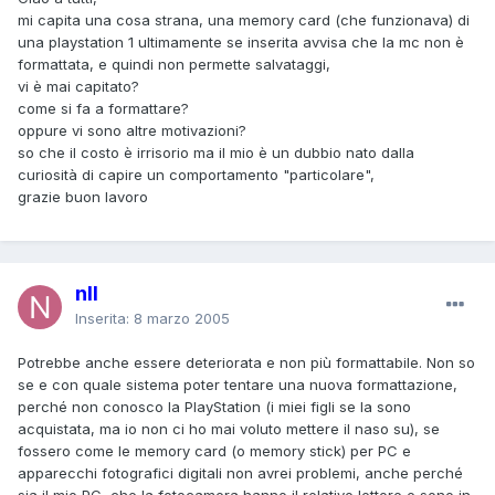
mi capita una cosa strana, una memory card (che funzionava) di
una playstation 1 ultimamente se inserita avvisa che la mc non è
formattata, e quindi non permette salvataggi,
vi è mai capitato?
come si fa a formattare?
oppure vi sono altre motivazioni?
so che il costo è irrisorio ma il mio è un dubbio nato dalla
curiosità di capire un comportamento "particolare",
grazie buon lavoro
nll
Inserita:
8 marzo 2005
Potrebbe anche essere deteriorata e non più formattabile. Non so
se e con quale sistema poter tentare una nuova formattazione,
perché non conosco la PlayStation (i miei figli se la sono
acquistata, ma io non ci ho mai voluto mettere il naso su), se
fossero come le memory card (o memory stick) per PC e
apparecchi fotografici digitali non avrei problemi, anche perché
sia il mio PC, che la fotocamera hanno il relativo lettore e sono in