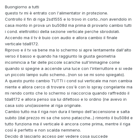
Buongiorno a tutti
questo tv mi è entrato con l'alimentator in protezione.
Controllo il fin di riga 2sd1555 e lo trovo in corto...non avendolo in
casa monto in prova un bu508d ma prima di provarlo cambio tutti
i cond. elettrolitici della sezione verticale perche sbrodolati.
Accendo ma il tv è buio con audio e allora cambio il finale
verticale tda8172.
Riprovo e il tv va bene ma lo schermo si apre lentamente dall'alto
verso il basso e quando ha raggiunto la giusta geometria
incomincia a far delle piccole scariche sull'immagine come
quando si spegne a accende una luce con l'interruttore e si vede
un piccolo lampo sullo schemo...(non so se mi sono spiegato).
A questo punto cambio TUTTI i cond sul verticale ma non cambia
niente e allora cerco di trovare cos'è con lo spray congelante ma
mi rendo conto che lo schermo si riaccorcia quando raffreddo il
tda8172 e allora penso sia lui difettoso e lo ordino (ne avevo in
casa solo uno)assieme al riga originale.
Cambio tutto ma il riga non dura il tempo dell'accensione e salta
subito (dal prezzo mi sa che sono patacche...) rimonto il bu508d e
tutto funziona ma il verticale è ancora come prima, mentre il riga
così è perfetto e non scalda nemmeno.
Decido di lasciarlo acceso per vedere cosa succede