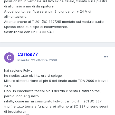
posizionato in verticale sul lato sx del telaio, fissato sulla piastra
di alluminio a mò di dissipatore.
A quel punto, verifica se al pin 9, giungano i + 24 V di
alimentazione.
Attento anche al T 201 (BC 337/25) montato sul modulo audio.
Spesso crea quel tipo di inconveniente.
Sostituiscilo con un BC 337/40.
Carlos77
Inserita:
22 ottobre 2008
hai ragione Fulvio
ho risolto: tutto ok il tv, ora vi spiego.
Misuro alimentazione al pin 9 del finale audio TDA 2009 e trovo i
24 v
Con un cacciavite toccoi pin 1 del tda e sento il fatidico toc,
percio' non e' guasto;
infatti, come mi ha consigliato Fulvio, cambio il T 201 BC 337
(npn) e tutto torna a funzionare( attorno al BC 337 ci sono segni
di bruciatura).