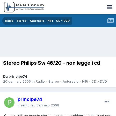
Radio - Stereo - Autoradio - HiFi - CD - DVD
Stereo Philips Sw 46/20 - non legge i cd
Da principe74
20 gennaio 2006
in
Radio - Stereo - Autoradio - HiFi - CD - DVD
principe74
Inserito:
20 gennaio 2006
Ciao a tutti, ho questo stereo che mi da problemi in lettura cd,non