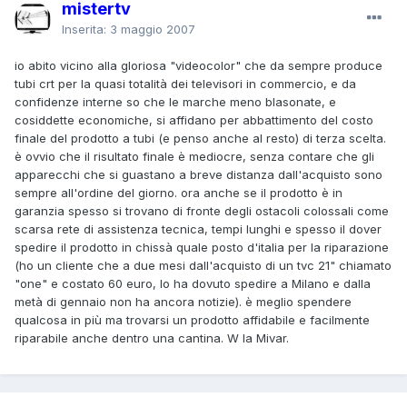
mistertv
Inserita:
3 maggio 2007
io abito vicino alla gloriosa "videocolor" che da sempre produce
tubi crt per la quasi totalità dei televisori in commercio, e da
confidenze interne so che le marche meno blasonate, e
cosiddette economiche, si affidano per abbattimento del costo
finale del prodotto a tubi (e penso anche al resto) di terza scelta.
è ovvio che il risultato finale è mediocre, senza contare che gli
apparecchi che si guastano a breve distanza dall'acquisto sono
sempre all'ordine del giorno. ora anche se il prodotto è in
garanzia spesso si trovano di fronte degli ostacoli colossali come
scarsa rete di assistenza tecnica, tempi lunghi e spesso il dover
spedire il prodotto in chissà quale posto d'italia per la riparazione
(ho un cliente che a due mesi dall'acquisto di un tvc 21" chiamato
"one" e costato 60 euro, lo ha dovuto spedire a Milano e dalla
metà di gennaio non ha ancora notizie). è meglio spendere
qualcosa in più ma trovarsi un prodotto affidabile e facilmente
riparabile anche dentro una cantina. W la Mivar.