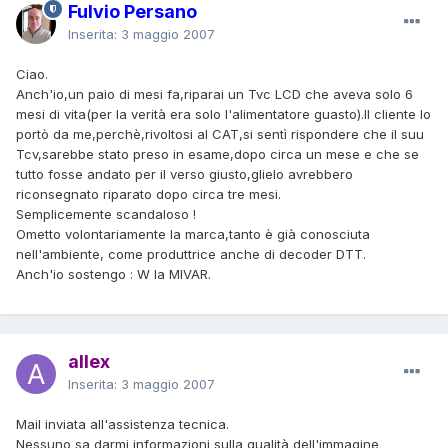
Fulvio Persano
Inserita:
3 maggio 2007
Ciao.
Anch'io,un paio di mesi fa,riparai un Tvc LCD che aveva solo 6
mesi di vita(per la verità era solo l'alimentatore guasto).Il cliente lo
portò da me,perchè,rivoltosi al CAT,si sentì rispondere che il suu
Tcv,sarebbe stato preso in esame,dopo circa un mese e che se
tutto fosse andato per il verso giusto,glielo avrebbero
riconsegnato riparato dopo circa tre mesi.
Semplicemente scandaloso !
Ometto volontariamente la marca,tanto è già conosciuta
nell'ambiente, come produttrice anche di decoder DTT.
Anch'io sostengo : W la MIVAR.
allex
Inserita:
3 maggio 2007
Mail inviata all'assistenza tecnica.
Nessuno sa darmi informazioni sulla qualità dell'immagine