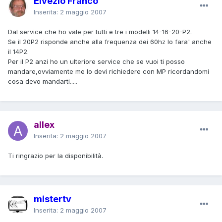
Elvezio Franco
Inserita:
2 maggio 2007
Dal service che ho vale per tutti e tre i modelli 14-16-20-P2.
Se il 20P2 risponde anche alla frequenza dei 60hz lo fara' anche
il 14P2.
Per il P2 anzi ho un ulteriore service che se vuoi ti posso
mandare,ovviamente me lo devi richiedere con MP ricordandomi
cosa devo mandarti.....
allex
Inserita:
2 maggio 2007
Ti ringrazio per la disponibilità.
mistertv
Inserita:
2 maggio 2007