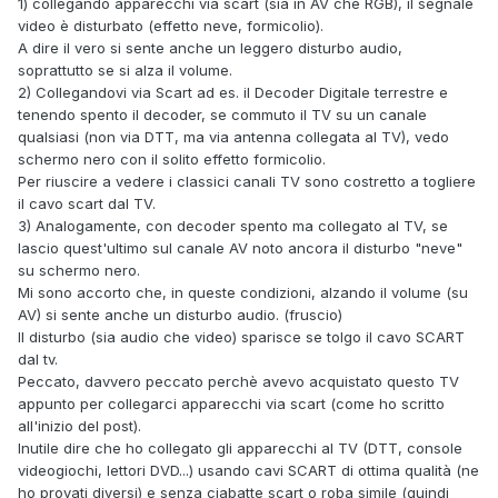
1) collegando apparecchi via scart (sia in AV che RGB), il segnale
video è disturbato (effetto neve, formicolio).
A dire il vero si sente anche un leggero disturbo audio,
soprattutto se si alza il volume.
2) Collegandovi via Scart ad es. il Decoder Digitale terrestre e
tenendo spento il decoder, se commuto il TV su un canale
qualsiasi (non via DTT, ma via antenna collegata al TV), vedo
schermo nero con il solito effetto formicolio.
Per riuscire a vedere i classici canali TV sono costretto a togliere
il cavo scart dal TV.
3) Analogamente, con decoder spento ma collegato al TV, se
lascio quest'ultimo sul canale AV noto ancora il disturbo "neve"
su schermo nero.
Mi sono accorto che, in queste condizioni, alzando il volume (su
AV) si sente anche un disturbo audio. (fruscio)
Il disturbo (sia audio che video) sparisce se tolgo il cavo SCART
dal tv.
Peccato, davvero peccato perchè avevo acquistato questo TV
appunto per collegarci apparecchi via scart (come ho scritto
all'inizio del post).
Inutile dire che ho collegato gli apparecchi al TV (DTT, console
videogiochi, lettori DVD...) usando cavi SCART di ottima qualità (ne
ho provati diversi) e senza ciabatte scart o roba simile (quindi