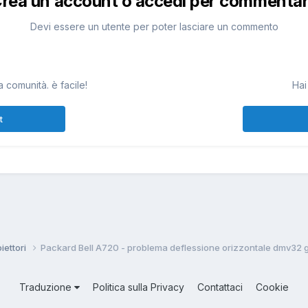
rea un account o accedi per commenta
Devi essere un utente per poter lasciare un commento
 comunità. è facile!
Hai
t
iettori
Packard Bell A720 - problema deflessione orizzontale dmv32 
Traduzione
Politica sulla Privacy
Contattaci
Cookie