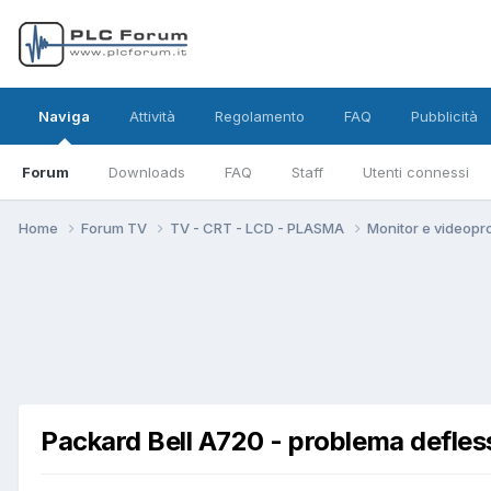
Naviga
Attività
Regolamento
FAQ
Pubblicità
Forum
Downloads
FAQ
Staff
Utenti connessi
Home
Forum TV
TV - CRT - LCD - PLASMA
Monitor e videopro
Packard Bell A720 - problema defle