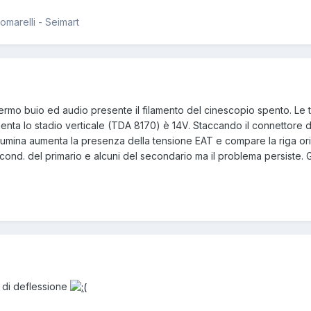
iomarelli - Seimart
rmo buio ed audio presente il filamento del cinescopio spento. Le te
limenta lo stadio verticale (TDA 8170) è 14V. Staccando il connettore 
 illumina aumenta la presenza della tensione EAT e compare la riga o
cond. del primario e alcuni del secondario ma il problema persiste. 
o di deflessione