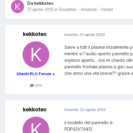
Da kekkotec
21 aprile 2013
in
Roadstar - Amstrad - Vestel
kekkotec
Inserito:
21 aprile 2013
Salve a tutti il plasma inizialment
mentre si l'audio aperto pannello p
esploso aperto... ora mi chiedo olt
pannello frontale plasma a già i s
che anno una vita breve?? grazie in
Utenti PLC Forum +
354
kekkotec
Inserita:
22 aprile 2013
il modello del pannello è:
PDP42V74412