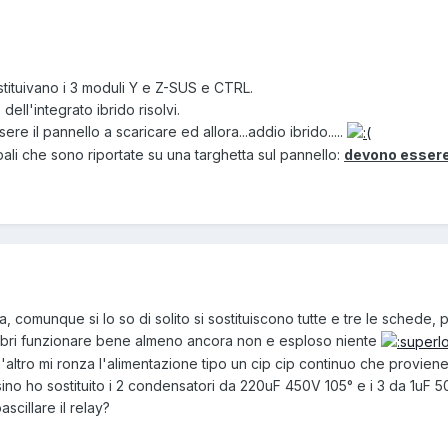
ostituivano i 3 moduli Y e Z-SUS e CTRL.
dell'integrato ibrido risolvi.
e il pannello a scaricare ed allora...addio ibrido.....
pali che sono riportate su una targhetta sul pannello:
devono essere
ta, comunque si lo so di solito si sostituiscono tutte e tre le schede
sembri funzionare bene almeno ancora non e esploso niente
altro mi ronza l'alimentazione tipo un cip cip continuo che proviene d
ino ho sostituito i 2 condensatori da 220uF 450V 105° e i 3 da 1uF 5
cillare il relay?