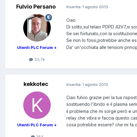
Fulvio Persano
Inserita:
1 agosto 2013
Ciao.
Di solito,sul telaio PDPD 42V7,si s
Se sei fortunato,con la sostituzione 
Se non lo fossi,potrebbe anche esser
Da' un'occhiata alle tensioni princi
Utenti PLC Forum +
33,7k
kekkotec
Inserita:
1 agosto 2013
Ciao fulvio grazie per la tua rispos
sostituendo l'ibrido e il plasma 
il problema che mi sorge però e un'
relay che vibra e faccia questo cas
cosa potrebbe essere? che mi fa oas
Utenti PLC Forum +
354