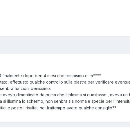
10 finalmente dopo ben 4 mesi che tempismo di m****,
to, effettuato qualche controllo sulla piastra per verificare eventu
o senbra funzioni benissimo.
vevo dimenticato da prima che il plasma si guastasse , aveva un fast
 si illumina lo schermo, non senbra sia normale specie per l'intensit
litici e posto i risultati nel frattempo avete qualche consiglio??