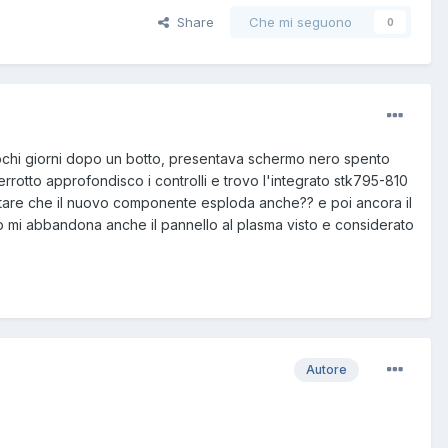
Share
Che mi seguono
0
e pochi giorni dopo un botto, presentava schermo nero spento
errotto approfondisco i controlli e trovo l'integrato stk795-810
 evitare che il nuovo componente esploda anche?? e poi ancora il
no mi abbandona anche il pannello al plasma visto e considerato
Autore