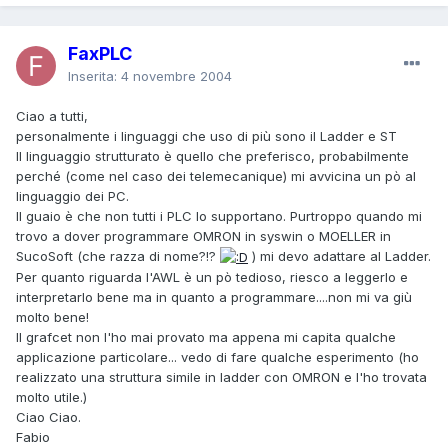
FaxPLC
Inserita:
4 novembre 2004
Ciao a tutti,
personalmente i linguaggi che uso di più sono il Ladder e ST
Il linguaggio strutturato è quello che preferisco, probabilmente
perché (come nel caso dei telemecanique) mi avvicina un pò al
linguaggio dei PC.
Il guaio è che non tutti i PLC lo supportano. Purtroppo quando mi
trovo a dover programmare OMRON in syswin o MOELLER in
SucoSoft (che razza di nome?!?
) mi devo adattare al Ladder.
Per quanto riguarda l'AWL è un pò tedioso, riesco a leggerlo e
interpretarlo bene ma in quanto a programmare....non mi va giù
molto bene!
Il grafcet non l'ho mai provato ma appena mi capita qualche
applicazione particolare... vedo di fare qualche esperimento (ho
realizzato una struttura simile in ladder con OMRON e l'ho trovata
molto utile.)
Ciao Ciao.
Fabio