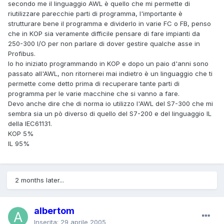
secondo me il linguaggio AWL è quello che mi permette di
riutilizzare parecchie parti di programma, l'importante è
strutturare bene il programma e dividerlo in varie FC o FB, penso
che in KOP sia veramente difficile pensare di fare impianti da
250-300 I/O per non parlare di dover gestire qualche asse in
Profibus.
Io ho iniziato programmando in KOP e dopo un paio d'anni sono
passato all'AWL, non ritornerei mai indietro è un linguaggio che ti
permette come detto prima di recuperare tante parti di
programma per le varie macchine che si vanno a fare.
Devo anche dire che di norma io utilizzo l'AWL del S7-300 che mi
sembra sia un pò diverso di quello del S7-200 e del linguaggio IL
della IEC61131.
KOP 5%
IL 95%
2 months later...
albertom
Inserita:
29 aprile 2005