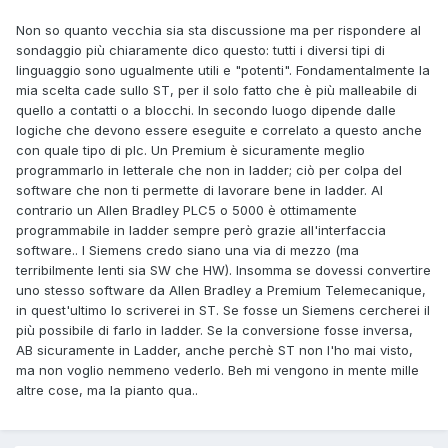
Non so quanto vecchia sia sta discussione ma per rispondere al
sondaggio più chiaramente dico questo: tutti i diversi tipi di
linguaggio sono ugualmente utili e "potenti". Fondamentalmente la
mia scelta cade sullo ST, per il solo fatto che è più malleabile di
quello a contatti o a blocchi. In secondo luogo dipende dalle
logiche che devono essere eseguite e correlato a questo anche
con quale tipo di plc. Un Premium è sicuramente meglio
programmarlo in letterale che non in ladder; ciò per colpa del
software che non ti permette di lavorare bene in ladder. Al
contrario un Allen Bradley PLC5 o 5000 è ottimamente
programmabile in ladder sempre però grazie all'interfaccia
software.. I Siemens credo siano una via di mezzo (ma
terribilmente lenti sia SW che HW). Insomma se dovessi convertire
uno stesso software da Allen Bradley a Premium Telemecanique,
in quest'ultimo lo scriverei in ST. Se fosse un Siemens cercherei il
più possibile di farlo in ladder. Se la conversione fosse inversa,
AB sicuramente in Ladder, anche perchè ST non l'ho mai visto,
ma non voglio nemmeno vederlo. Beh mi vengono in mente mille
altre cose, ma la pianto qua..