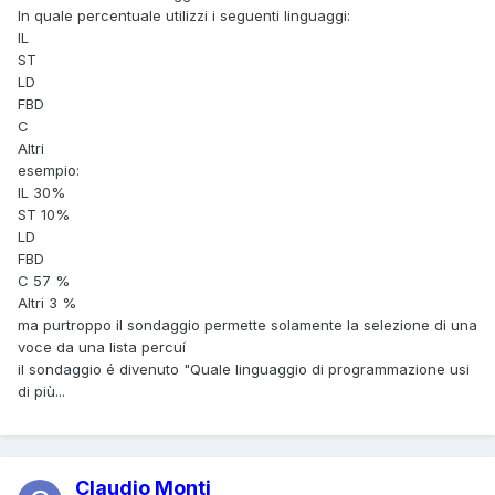
In quale percentuale utilizzi i seguenti linguaggi:
IL
ST
LD
FBD
C
Altri
esempio:
IL 30%
ST 10%
LD
FBD
C 57 %
Altri 3 %
ma purtroppo il sondaggio permette solamente la selezione di una
voce da una lista percuí
il sondaggio é divenuto "Quale linguaggio di programmazione usi
di più...
Claudio Monti