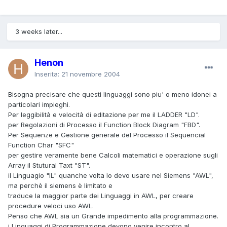
3 weeks later...
Henon
Inserita:
21 novembre 2004
Bisogna precisare che questi linguaggi sono piu' o meno idonei a
particolari impieghi.
Per leggibilità e velocità di editazione per me il LADDER "LD".
per Regolazioni di Processo il Function Block Diagram "FBD".
Per Sequenze e Gestione generale del Processo il Sequencial
Function Char "SFC"
per gestire veramente bene Calcoli matematici e operazione sugli
Array il Stutural Taxt "ST".
il Linguagio "IL" quanche volta lo devo usare nel Siemens "AWL",
ma perchè il siemens è limitato e
traduce la maggior parte dei Linguaggi in AWL, per creare
procedure veloci uso AWL.
Penso che AWL sia un Grande impedimento alla programmazione.
i Linguaggi di Programmazione devono venire incontro al