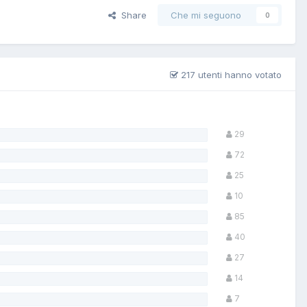
Share
Che mi seguono
0
217 utenti hanno votato
29
72
25
10
85
40
27
14
7