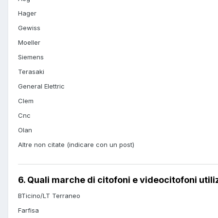
Hager
Gewiss
Moeller
Siemens
Terasaki
General Elettric
Clem
Cnc
Olan
Altre non citate (indicare con un post)
6. Quali marche di citofoni e videocitofoni utili
BTicino/LT Terraneo
Farfisa