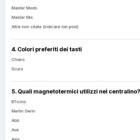
Master Modo
Master Mix
Altre non citate (indicare nel post)
4. Colori preferiti dei tasti
Chiaro
Scuro
5. Quali magnetotermici utilizzi nel centralino
BTicino
Merlin Gerin
Abb
Ave
Aeg