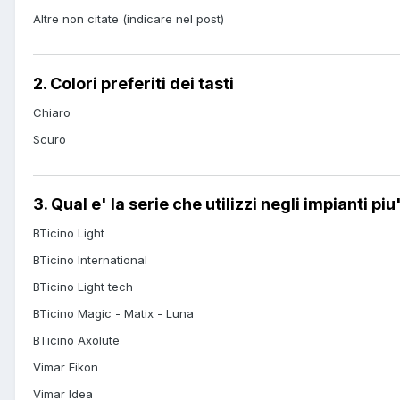
Altre non citate (indicare nel post)
2. Colori preferiti dei tasti
Chiaro
Scuro
3. Qual e' la serie che utilizzi negli impianti p
BTicino Light
BTicino International
BTicino Light tech
BTicino Magic - Matix - Luna
BTicino Axolute
Vimar Eikon
Vimar Idea