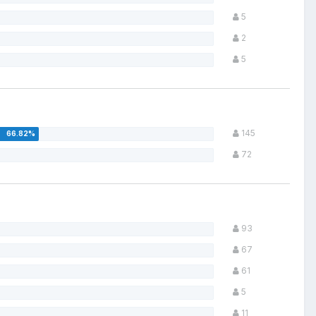
5
2
5
145
72
93
67
61
5
11