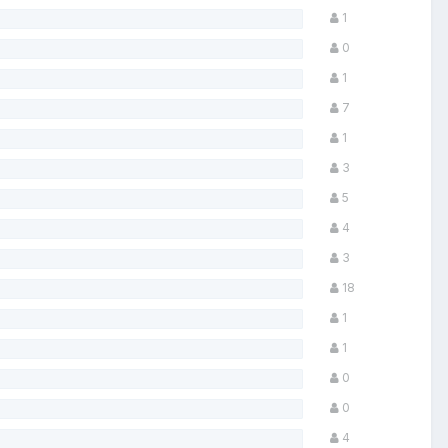
1
0
1
7
1
3
5
4
3
18
1
1
0
0
4