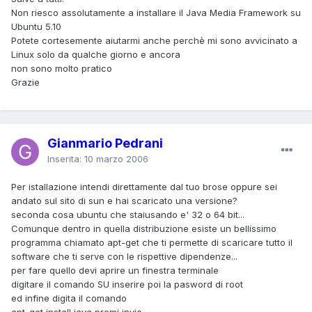
Non riesco assolutamente a installare il Java Media Framework su
Ubuntu 5.10
Potete cortesemente aiutarmi anche perchè mi sono avvicinato a
Linux solo da qualche giorno e ancora
non sono molto pratico
Grazie
Gianmario Pedrani
Inserita:
10 marzo 2006
Per istallazione intendi direttamente dal tuo brose oppure sei
andato sul sito di sun e hai scaricato una versione?
seconda cosa ubuntu che staiusando e' 32 o 64 bit...
Comunque dentro in quella distribuzione esiste un bellissimo
programma chiamato apt-get che ti permette di scaricare tutto il
software che ti serve con le rispettive dipendenze...
per fare quello devi aprire un finestra terminale
digitare il comando SU inserire poi la pasword di root
ed infine digita il comando
apt-get install java premi invio