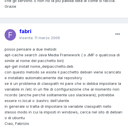
che gli servono. E non ho la più pallida idea di come si faccia.
Grazie
fabri
Inserita:
11 marzo 2006
posso pensare a due metodi:
apt-cache search Java Media Framework ( o JMF o qualcosa di
simile al nome del pacchetto bin)
apt-get install nome_delpacchetto.deb
con questo metodo se esiste il pacchetto debian viene scaricato
e installato automaticamente dal repository
se è un problema di classpath mi pare che si debba impostare la
variabile in /etc in un file di configurazione che al momento non
ricordo (anche perchè solitamente uso slackware), potrebbe
essere rc.local o .bashrc dell'utente
in generale si tratta di impostare la variabile classpath nello
stesso modo in cui la imposti in windows, cerca nel sito di debian
o di ubuntu
Ciao, Fabrizio