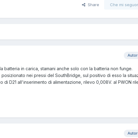
Share
Che mi seguo
Auto
 la batteria in carica, stamani anche solo con la batteria non funge.
21 posizionato nei pressi del SouthBridge, sul positivo di esso la situ
ivo di D21 all'inserimento di alimentazione, rilevo 0,008V. al PWON ri
Auto