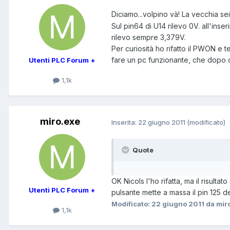
Diciamo...volpino và! La vecchia se
Sul pin64 di U14 rilevo 0V. all'in
rilevo sempre 3,379V.
Per curiosità ho rifatto il PWON e
fare un pc funzionante, che dopo 
Utenti PLC Forum +
1,1k
miro.exe
Inserita:
22 giugno 2011
(modificato)
Quote
OK Nicols l'ho rifatta, ma il risult
Utenti PLC Forum +
pulsante mette a massa il pin 125 de
Modificato:
22 giugno 2011
da mir
1,1k