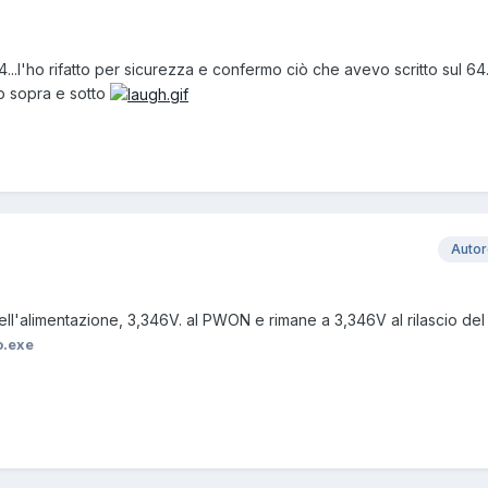
 U14...l'ho rifatto per sicurezza e confermo ciò che avevo scritto sul 64
odo sopra e sotto
Auto
dell'alimentazione, 3,346V. al PWON e rimane a 3,346V al rilascio d
o.exe