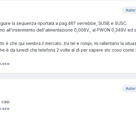
Auto
guire la sequenza riportata a pag.46? verrebbe, SUSB e SUSC.
 all'inserimento dell'alimentazione 0,008V., al PWON 0,349V ed al
o è che quì sembra il mercato...tra tel e rompi, mi rallentano la situaz
 che è da lunedì che telefona 2 volte al dì per sapere sto coso come s
o.exe
Auto
 casi.
o.exe