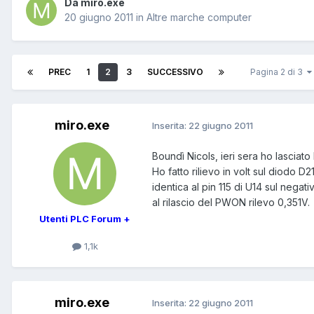
Da miro.exe
20 giugno 2011
in
Altre marche computer
PREC
1
2
3
SUCCESSIVO
Pagina 2 di 3
miro.exe
Inserita:
22 giugno 2011
Boundì Nicols, ieri sera ho lasciato
Ho fatto rilievo in volt sul diodo D
identica al pin 115 di U14 sul negat
al rilascio del PWON rilevo 0,351V.
Utenti PLC Forum +
1,1k
miro.exe
Inserita:
22 giugno 2011