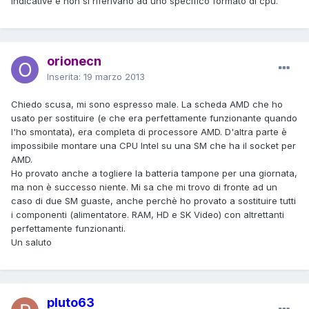
indicative e non si riferivano ad uno specifico formato di cpu.
orionecn
Inserita:
19 marzo 2013
Chiedo scusa, mi sono espresso male. La scheda AMD che ho
usato per sostituire (e che era perfettamente funzionante quando
l'ho smontata), era completa di processore AMD. D'altra parte è
impossibile montare una CPU Intel su una SM che ha il socket per
AMD.
Ho provato anche a togliere la batteria tampone per una giornata,
ma non è successo niente. Mi sa che mi trovo di fronte ad un
caso di due SM guaste, anche perchè ho provato a sostituire tutti
i componenti (alimentatore. RAM, HD e SK Video) con altrettanti
perfettamente funzionanti.
Un saluto
pluto63