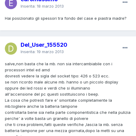
Inserita:
18 marzo 2013
Hai posizionato gli spessori tra fondo del case e piastra madre?
Del_User_155520
Inserita:
19 marzo 2013
salve,non basta che la mb. non sia intercambiabile con i
processori intel ed amd
dovresti vedere la sigla del socket tipo: 426 o 523 ecc.
se non ricordo male alcune mb. hanno o un piccolo display
oppure dei led rossi e verdi che si illuminano
all'accensione del pc questi sostituiscono i beep.
La cosa che potresti fare e' smontate completamente la
mb.togliere anche la batteria tampone
controllarla bene sia nella parte componentistica che nella pulizia
perche' a volte basta un granello di polvere
che ti crea problemi,fatti queste verifiche ,lascia la mb. senza
batteria tampone per una mezza giornata,dopo la metti su una