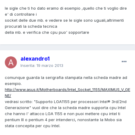
le sigle che ti ho dato eramo di esempio ,quello che ti voglio dire
e' di controllare i
socket delle due mb. e vedere se le sigle sono uguali,altrimenti
procurati la scheda tecnica
della mb. e verifica che cpu puo' sopportare
alexandro1
Inserita:
19 marzo 2013
comunque guarda la serigrafia stampata nella scheda madre ad
esempio.
http://www.asus.it/Motherboards/Intel_Socket_1155/MAXIMUS_V_GE
NE/
vedrasi scritto: "Supporto LGA1155 per processori Intel® 3rd/2nd
Generazione" vuol dire che la scheda madre supporta cpu Intel
che hanno l' attacco LGA 1155 e non puoi mettere cpu intel ti
pentium III o pentium 4 per intenderci, nonostante la Mobo sia
stata concepita per cpu Intel.