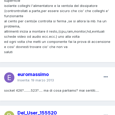
superficie
isolante colleghi l'alimentatore e la ventola del dissipatore
(controntrollati a parte,per essere sicuro che cio' che colleghi e'
funzionante
al cento per cento)e controlla si ferma ,se si allora la mb. ha un
problema,
altrimenti inizia a montare il resto,(cpu,ram,monitor,hd,evntuali
schede video od audio ecc.ecc.) uno alla volta
ed ogni volta che metti un componente fai la prova di accensione
e cosi' dovresti trovare cio' che non va
saluti
euromassimo
Inserita:
19 marzo 2013
socket 426?.........523?..... ma di cosa parliamo? mai sentiti.....
Del_User_155520