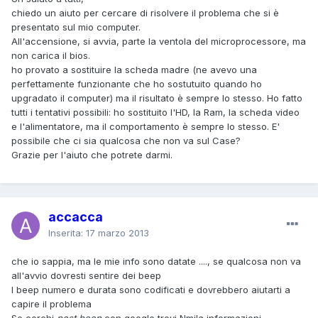
chiedo un aiuto per cercare di risolvere il problema che si è
presentato sul mio computer.
All'accensione, si avvia, parte la ventola del microprocessore, ma
non carica il bios.
ho provato a sostituire la scheda madre (ne avevo una
perfettamente funzionante che ho sostutuito quando ho
upgradato il computer) ma il risultato è sempre lo stesso. Ho fatto
tutti i tentativi possibili: ho sostituito l'HD, la Ram, la scheda video
e l'alimentatore, ma il comportamento è sempre lo stesso. E'
possibile che ci sia qualcosa che non va sul Case?
Grazie per l'aiuto che potrete darmi.
accacca
Inserita:
17 marzo 2013
che io sappia, ma le mie info sono datate ...., se qualcosa non va
all'avvio dovresti sentire dei beep
I beep numero e durata sono codificati e dovrebbero aiutarti a
capire il problema
Se cerchi
post beep
con google trovi Nmila informazioni