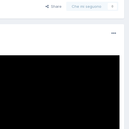
Share
Che mi seguono
0