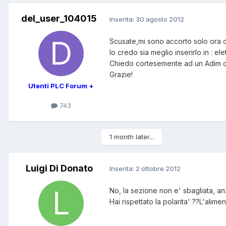
del_user_104015
Inserita:
30 agosto 2012
Scusate,mi sono accorto solo ora di
Io credo sia meglio inserirlo in : el
Chiedo cortesemente ad un Adim di 
Grazie!
Utenti PLC Forum +
743
1 month later...
Luigi Di Donato
Inserita:
2 ottobre 2012
No, la sezione non e' sbagliata, anz
Hai rispettato la polarita' ??L'alim