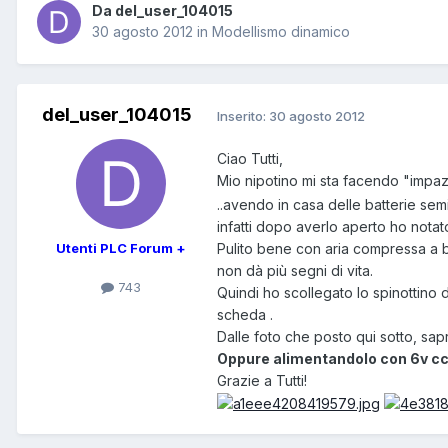
Da del_user_104015
30 agosto 2012
in
Modellismo dinamico
del_user_104015
Inserito:
30 agosto 2012
Ciao Tutti,
Mio nipotino mi sta facendo "impazz
..avendo in casa delle batterie semi
infatti dopo averlo aperto ho notato
Pulito bene con aria compressa a b
Utenti PLC Forum +
non dà più segni di vita.
743
Quindi ho scollegato lo spinottino
scheda .
Dalle foto che posto qui sotto, sa
Oppure alimentandolo con 6v c
Grazie a Tutti!