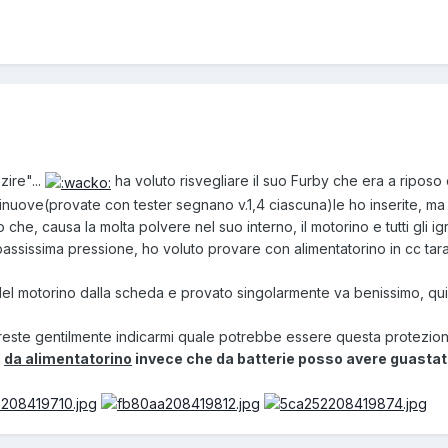
ire"...
ha voluto risvegliare il suo Furby che era a riposo 
nuove(provate con tester segnano v.1,4 ciascuna)le ho inserite, ma sub
 che, causa la molta polvere nel suo interno, il motorino e tutti gli i
assissima pressione, ho voluto provare con alimentatorino in cc tar
 del motorino dalla scheda e provato singolarmente va benissimo, qu
preste gentilmente indicarmi quale potrebbe essere questa protezio
c
da alimentatorino
invece che da batterie posso avere guastato