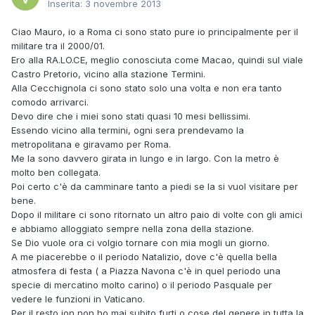
Inserita:
3 novembre 2013
Ciao Mauro, io a Roma ci sono stato pure io principalmente per il
militare tra il 2000/01.
Ero alla RA.LO.CE, meglio conosciuta come Macao, quindi sul viale
Castro Pretorio, vicino alla stazione Termini.
Alla Cecchignola ci sono stato solo una volta e non era tanto
comodo arrivarci.
Devo dire che i miei sono stati quasi 10 mesi bellissimi.
Essendo vicino alla termini, ogni sera prendevamo la
metropolitana e giravamo per Roma.
Me la sono davvero girata in lungo e in largo. Con la metro è
molto ben collegata.
Poi certo c'è da camminare tanto a piedi se la si vuol visitare per
bene.
Dopo il militare ci sono ritornato un altro paio di volte con gli amici
e abbiamo alloggiato sempre nella zona della stazione.
Se Dio vuole ora ci volgio tornare con mia mogli un giorno.
A me piacerebbe o il periodo Natalizio, dove c'è quella bella
atmosfera di festa ( a Piazza Navona c'è in quel periodo una
specie di mercatino molto carino) o il periodo Pasquale per
vedere le funzioni in Vaticano.
Per il resto ion non ho mai subito furti o cose del genere in tutta la