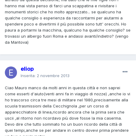
hanno mai vista penso di farci una scappatina e rivisitare i
monumenti storici che ho molto apprezzato... se qualcuno ha
qualche consiglio o esperienza da raccontarmi per aiutarmi a
spendere poco e divertirmi il più possibile sono tutt' orecchi. Ho
paura a portarmi la macchina, qualcuno ha qualche consiglio? se
trovassi un albergo fuori Roma e andassi avanti/indietro? (vengo
da Mantova)
eliop
Inserita:
2 novembre 2013
Ciao Mauro manco da molti anni in questa città e non saprei
come esserti d'aiuto(venti anni fa in viaggio di nozze) ,anche io vi
ho trascorso circa tre mesi di militare nel 1980,precisamente alla
scuola trasmissioni della Cecchignola ,per un corso di
apparecchiatore di linea,ricordo ancora che la prima sera che
uscii ,al ritorno non ricordavo più dove fosse la mia caserma.
Devo dire che tutto sommato ho un buon ricordo della città di
quei tempi,anche se per andare in centro dovevi prima prendere