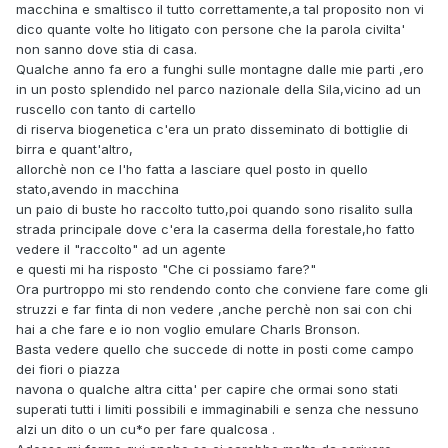
macchina e smaltisco il tutto correttamente,a tal proposito non vi
dico quante volte ho litigato con persone che la parola civilta'
non sanno dove stia di casa.
Qualche anno fa ero a funghi sulle montagne dalle mie parti ,ero
in un posto splendido nel parco nazionale della Sila,vicino ad un
ruscello con tanto di cartello
di riserva biogenetica c'era un prato disseminato di bottiglie di
birra e quant'altro,
allorchè non ce l'ho fatta a lasciare quel posto in quello
stato,avendo in macchina
un paio di buste ho raccolto tutto,poi quando sono risalito sulla
strada principale dove c'era la caserma della forestale,ho fatto
vedere il "raccolto" ad un agente
e questi mi ha risposto "Che ci possiamo fare?"
Ora purtroppo mi sto rendendo conto che conviene fare come gli
struzzi e far finta di non vedere ,anche perchè non sai con chi
hai a che fare e io non voglio emulare Charls Bronson.
Basta vedere quello che succede di notte in posti come campo
dei fiori o piazza
navona o qualche altra citta' per capire che ormai sono stati
superati tutti i limiti possibili e immaginabili e senza che nessuno
alzi un dito o un cu*o per fare qualcosa .