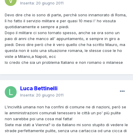
Inserita:
20 giugno 2011
Devo dire che io sono di parte, perchè sono innamorato di Roma,
lì ho fatto il servizio militare e per quasi 10 mesi l' ho vissuta
quotidianamente e sempre a piedi.
Dopo il militare ci sono tornato spesso, anche se ora sono un
paio di anni che manco all' appuntamento, e sempre in giro a
piedi. Devo dire però che è vero quello che ha scritto Mauro, ma
questa non è solo una situazione romana, le stesse cose le ho
viste a Milano,a Napoli, ecc
Io credo che sia un problema Italiano e non romano o milanese
Luca Bettinelli
Inserita:
20 giugno 2011
L'inciviltà umana non ha confini di comune ne di nazioni, però se
le amministrazioni comunali tenessero le città un po' più pulite
non sarebbe poi una cosa mal fatta!
Siete mai stati a Vienna? io da Italiano mi sono stupito di vedere le
strade perfettamente pulite, senza una cartaccia od una cicca di