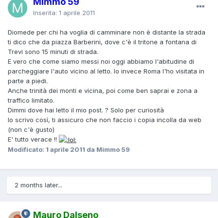
Mimmo 59
Inserita:
1 aprile 2011
Diomede per chi ha voglia di camminare non è distante la strada
ti dico che da piazza Barberini, dove c'è il tritone a fontana di
Trevi sono 15 minuti di strada.
E vero che come siamo messi noi oggi abbiamo l'abitudine di
parcheggiare l'auto vicino al letto. Io invece Roma l'ho visitata in
parte a piedi.
Anche trinità dei monti e vicina, poi come ben saprai e zona a
traffico limitato.
Dimmi dove hai letto il mio post. ? Solo per curiosità
Io scrivo così, ti assicuro che non faccio i copia incolla da web
(non c'è gusto)
E' tutto verace !!
Modificato:
1 aprile 2011
da Mimmo 59
2 months later...
Mauro Dalseno