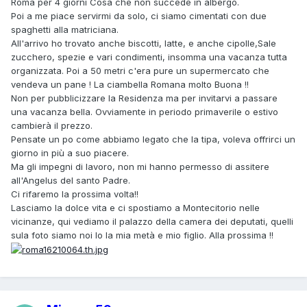
Roma per 4 giorni Cosa che non succede in albergo.
Poi a me piace servirmi da solo, ci siamo cimentati con due
spaghetti alla matriciana.
All'arrivo ho trovato anche biscotti, latte, e anche cipolle,Sale
zucchero, spezie e vari condimenti, insomma una vacanza tutta
organizzata. Poi a 50 metri c'era pure un supermercato che
vendeva un pane ! La ciambella Romana molto Buona !!
Non per pubblicizzare la Residenza ma per invitarvi a passare
una vacanza bella. Ovviamente in periodo primaverile o estivo
cambierà il prezzo.
Pensate un po come abbiamo legato che la tipa, voleva offrirci un
giorno in più a suo piacere.
Ma gli impegni di lavoro, non mi hanno permesso di assitere
all'Angelus del santo Padre.
Ci rifaremo la prossima volta!!
Lasciamo la dolce vita e ci spostiamo a Montecitorio nelle
vicinanze, qui vediamo il palazzo della camera dei deputati, quelli
sula foto siamo noi Io la mia metà e mio figlio. Alla prossima !!