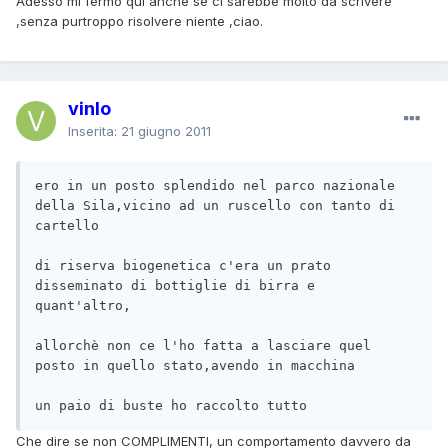
Adesso mi fermo qui anche se ci sarebbe molto da scrivere
,senza purtroppo risolvere niente ,ciao.
vinlo
Inserita:
21 giugno 2011
ero in un posto splendido nel parco nazionale 
della Sila,vicino ad un ruscello con tanto di 
cartello

di riserva biogenetica c'era un prato 
disseminato di bottiglie di birra e 
quant'altro,

allorchè non ce l'ho fatta a lasciare quel 
posto in quello stato,avendo in macchina

un paio di buste ho raccolto tutto
Che dire se non COMPLIMENTI, un comportamento davvero da