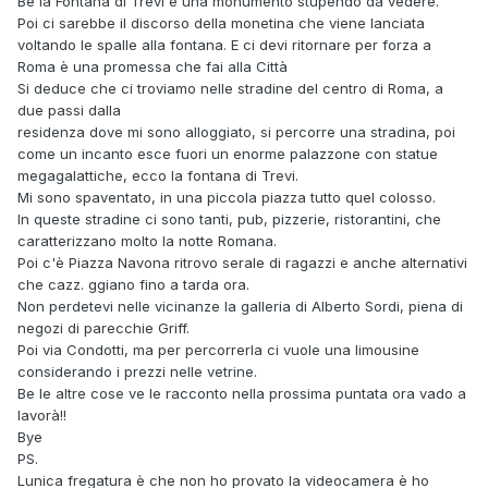
Be la Fontana di Trevi è una monumento stupendo da vedere.
Poi ci sarebbe il discorso della monetina che viene lanciata
voltando le spalle alla fontana. E ci devi ritornare per forza a
Roma è una promessa che fai alla Città
Si deduce che ci troviamo nelle stradine del centro di Roma, a
due passi dalla
residenza dove mi sono alloggiato, si percorre una stradina, poi
come un incanto esce fuori un enorme palazzone con statue
megagalattiche, ecco la fontana di Trevi.
Mi sono spaventato, in una piccola piazza tutto quel colosso.
In queste stradine ci sono tanti, pub, pizzerie, ristorantini, che
caratterizzano molto la notte Romana.
Poi c'è Piazza Navona ritrovo serale di ragazzi e anche alternativi
che cazz. ggiano fino a tarda ora.
Non perdetevi nelle vicinanze la galleria di Alberto Sordi, piena di
negozi di parecchie Griff.
Poi via Condotti, ma per percorrerla ci vuole una limousine
considerando i prezzi nelle vetrine.
Be le altre cose ve le racconto nella prossima puntata ora vado a
lavorà!!
Bye
PS.
Lunica fregatura è che non ho provato la videocamera è ho