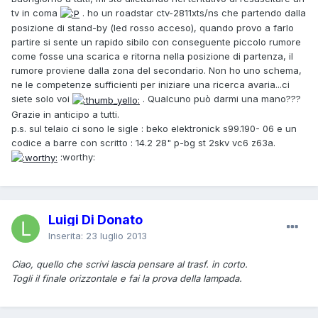
tv in coma
. ho un roadstar ctv-2811xts/ns che partendo dalla
posizione di stand-by (led rosso acceso), quando provo a farlo
partire si sente un rapido sibilo con conseguente piccolo rumore
come fosse una scarica e ritorna nella posizione di partenza, il
rumore proviene dalla zona del secondario. Non ho uno schema,
ne le competenze sufficienti per iniziare una ricerca avaria...ci
siete solo voi
. Qualcuno può darmi una mano???
Grazie in anticipo a tutti.
p.s. sul telaio ci sono le sigle : beko elektronick s99.190- 06 e un
codice a barre con scritto : 14.2 28" p-bg st 2skv vc6 z63a.
:worthy:
Luigi Di Donato
Inserita:
23 luglio 2013
Ciao, quello che scrivi lascia pensare al trasf. in corto.
Togli il finale orizzontale e fai la prova della lampada.