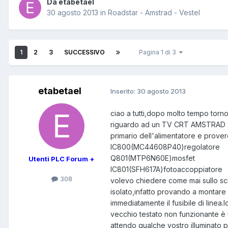
Da etabetael
30 agosto 2013
in
Roadstar - Amstrad - Vestel
1
2
3
SUCCESSIVO
Pagina 1 di 3
etabetael
Inserito:
30 agosto 2013
ciao a tutti,dopo molto tempo torn
riguardo ad un TV CRT AMSTRAD 28 
primario dell'alimentatore e prove
IC800(MC44608P40)regolatore
Q801(MTP6N60E)mosfet
Utenti PLC Forum +
IC801(SFH617A)fotoaccoppiatore
308
volevo chiedere come mai sullo s
isolato,infatto provando a montare 
immediatamente il fusibile di linea
vecchio testato non funzionante è
attendo qualche vostro illuminato 