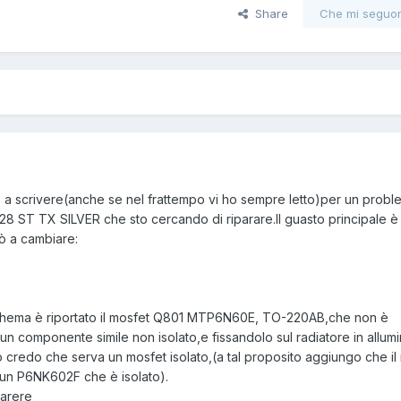
Share
Che mi seguo
o a scrivere(anche se nel frattempo vi ho sempre letto)per un probl
ST TX SILVER che sto cercando di riparare.Il guasto principale è 
rò a cambiare:
chema è riportato il mosfet Q801 MTP6N60E, TO-220AB,che non è
un componente simile non isolato,e fissandolo sul radiatore in allumi
.Io credo che serva un mosfet isolato,(a tal proposito aggiungo che il
 un P6NK602F che è isolato).
parere