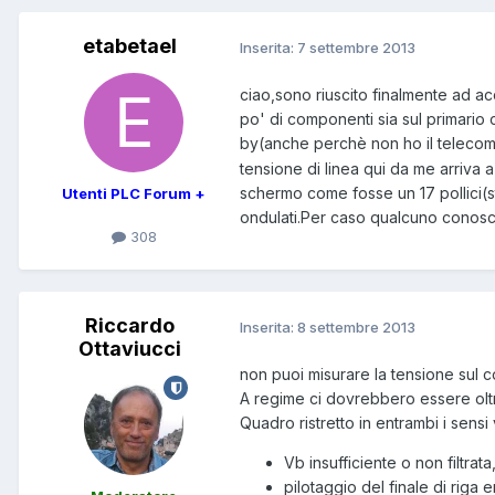
etabetael
Inserita:
7 settembre 2013
ciao,sono riuscito finalmente ad a
po' di componenti sia sul primario
by(anche perchè non ho il telec
tensione di linea qui da me arriva
schermo come fosse un 17 pollici(str
Utenti PLC Forum +
ondulati.Per caso qualcuno conosc
308
Riccardo
Inserita:
8 settembre 2013
Ottaviucci
non puoi misurare la tensione sul col
A regime ci dovrebbero essere oltr
Quadro ristretto in entrambi i sensi 
Vb insufficiente o non filtr
pilotaggio del finale di riga 