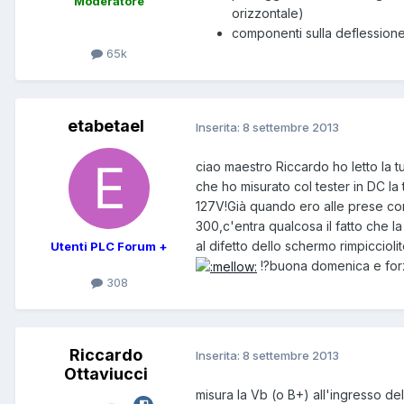
Moderatore
orizzontale)
componenti sulla deflessione
65k
etabetael
Inserita:
8 settembre 2013
ciao maestro Riccardo ho letto la tua
che ho misurato col tester in DC la
127V!Già quando ero alle prese co
300,c'entra qualcosa il fatto che 
al difetto dello schermo rimpicciol
Utenti PLC Forum +
!?buona domenica e for
308
Riccardo
Inserita:
8 settembre 2013
Ottaviucci
misura la Vb (o B+) all'ingresso del