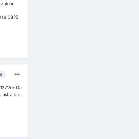
zzate in
tessa C825
re
è 127Vdc.Da
iastra c'è