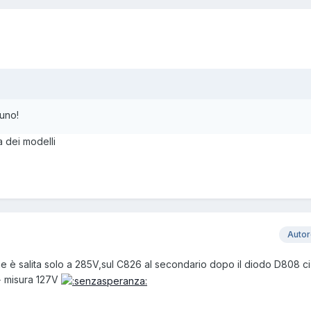
 uno!
 dei modelli
Auto
one è salita solo a 285V,sul C826 al secondario dopo il diodo D808 c
B+ misura 127V