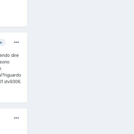
re
ntendo dire
 sono
n
0V?riguardo
01 stv9306.