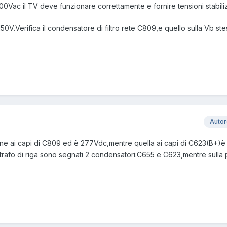
200Vac il TV deve funzionare correttamente e fornire tensioni stabili
50V.Verifica il condensatore di filtro rete C809,e quello sulla Vb s
Auto
ione ai capi di C809 ed è 277Vdc,mentre quella ai capi di C623(B+)
trafo di riga sono segnati 2 condensatori:C655 e C623,mentre sulla p