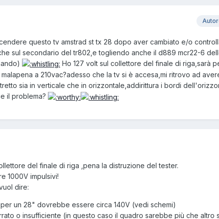
Auto
ccendere questo tv amstrad st tx 28 dopo aver cambiato e/o controll
 che sul secondario del tr802,e togliendo anche il d889 mcr22-6 del
omando)
Ho 127 volt sul collettore del finale di riga,sarà p
 a malapena a 210vac?adesso che la tv si è accesa,mi ritrovo ad aver
etto sia in verticale che in orizzontale,addirittura i bordi dell'orizz
e il problema?
lettore del finale di riga ,pena la distruzione del tester.
e 1000V impulsivi!
vuol dire:
ata,per un 28" dovrebbe essere circa 140V (vedi schemi)
errato o insufficiente (in questo caso il quadro sarebbe più che altro s