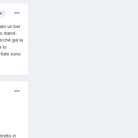
re
ato un bel
lo stand-
erchè già la
e lo
ontale sono
tretto in