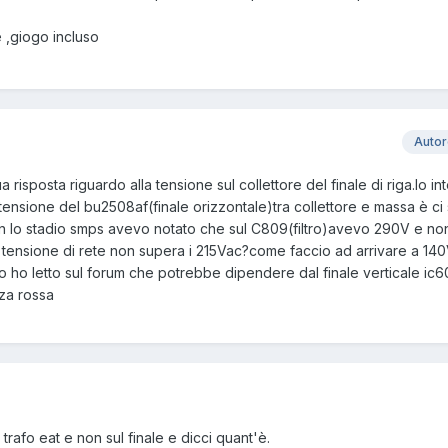
 ,giogo incluso
Auto
 risposta riguardo alla tensione sul collettore del finale di riga.Io i
 tensione del bu2508af(finale orizzontale)tra collettore e massa è ci
n lo stadio smps avevo notato che sul C809(filtro)avevo 290V e no
la tensione di rete non supera i 215Vac?come faccio ad arrivare a 14
ito ho letto sul forum che potrebbe dipendere dal finale verticale ic6
za rossa
 trafo eat e non sul finale e dicci quant'è.