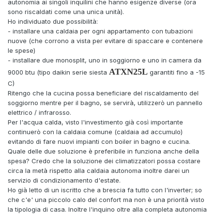
autonomia ai singoli inquilini che hanno esigenze diverse (ora
sono riscaldati come una unica unità).
Ho individuato due possibilità:
- installare una caldaia per ogni appartamento con tubazioni
nuove (che corrono a vista per evitare di spaccare e contenere
le spese)
- installare due monosplit, uno in soggiorno e uno in camera da
ATXN25L
9000 btu (tipo daikin serie siesta
garantiti fino a -15
C)
Ritengo che la cucina possa beneficiare del riscaldamento del
soggiorno mentre per il bagno, se servirà, utilizzerò un pannello
elettrico / infrarosso.
Per l'acqua calda, visto l'investimento già così importante
continuerò con la caldaia comune (caldaia ad accumulo)
evitando di fare nuovi impianti con boiler in bagno e cucina.
Quale delle due soluzione è preferibile in funziona anche della
spesa? Credo che la soluzione dei climatizzatori possa costare
circa la metà rispetto alla caldaia autonoma inoltre darei un
servizio di condizionamento d'estate.
Ho già letto di un iscritto che a brescia fa tutto con l'inverter; so
che c'e' una piccolo calo del confort ma non è una priorità visto
la tipologia di casa. Inoltre l'inquino oltre alla completa autonomia