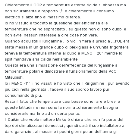
Chiaramente il COP a temperature esterne rigide si abbassa ma
non sicuramente a rapporto 1/1 e chiaramente il consumo
elettrico si alza fino al massimo di targa.
Io ho vissuto e toccato la questione dell'efficienza alle
temperature che ho sopracitato , su questo non ci sono dubbi e
non avrei nessun interesse a dire cose non vere.
Quando acquistai il Kirigamine , lo vidi in fiera a Brescia ,...l'UE era
stata messa in un grande cubo di plexiglass e un'unità frigorifera
teneva la temperatura interna al cubo a MENO - 20° mentre lo
split mandava aria calda nell'ambiente.
Questa era una simulazione dell'effecenza del Kirigamine a
temperature polari e dimostrare il funzionamento della PdC
Mitsubishi.
Io i MENO -11° li ho vissuti e ho visto che il Kirigamine , pur avendo
più cicli nella giornata , faceva il suo sporco lavoro pur
consumando di più.
Resta il fatto che temperature così basse sono rare e brevi a
queste latitudini e non sono la norma ..chiaramente bisogna
considerarle ma fino ad un certo punto.
Il Daikin che vuole mettere Mirko è chiaro che non fa parte del
top dei climatizzatori domestici , quindi sarà il suo installatore a
dare garanzie , al massimo i pochi giorni polari dell'anno gli