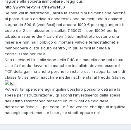
ragione alla società immobiliare , leggi quì:
http://www.nextville.it/news/1450
Se non vai in detrazione , allora la spesa ti si ridimensiona perchè
al posto di una caldaia a condensazione ne metti una a camera
stagna da 500 € (vedi Baxi) hai ancora 1000 € per raggiungere il
costo dei 2 climatizzatori installati (1500€) ,...con 1000€ per le
tubature esterne dei 4 caloriferi (i tubi multistrato costano una
miseria e non hai l'obbligo di montare valvole termostatiche) e
manodopera ci sta sicuro dentro , in più elimini la caldaia
centralizzata per l'ACS.
Non rischierei l'installazione della PdC del modello che hai citato
,...se fa freddo davvero le macchine installate devono essere il
TOP della gamma anche perchè le installeresti in appartamenti di
classe G , se metti macchine medie rischi e stai al freddo (stanno
).
Potresti far spendere agli inquilini così loro possono detrarre la
spesa per ristrutturazione , gli sconti l'investimento dalla spesa
dell'affitto rateizzando tenedoti un 25% del calcolo della
detrazione fiscale......poi certo , c'è da vedere che tipo di inquilino
hai negli appartamenti e l'uso , se stabili oppure no!!