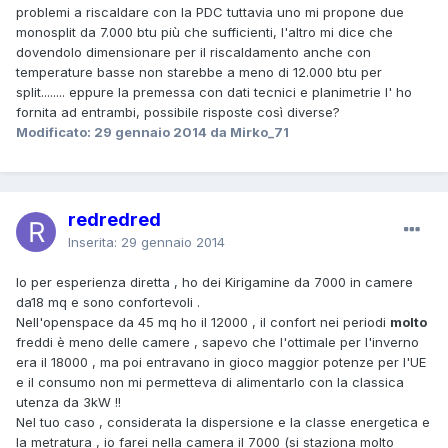
problemi a riscaldare con la PDC tuttavia uno mi propone due
monosplit da 7.000 btu più che sufficienti, l'altro mi dice che
dovendolo dimensionare per il riscaldamento anche con
temperature basse non starebbe a meno di 12.000 btu per
split........ eppure la premessa con dati tecnici e planimetrie l' ho
fornita ad entrambi, possibile risposte così diverse?
Modificato:
29 gennaio 2014
da Mirko_71
redredred
Inserita:
29 gennaio 2014
Io per esperienza diretta , ho dei Kirigamine da 7000 in camere
da18 mq e sono confortevoli .
Nell'openspace da 45 mq ho il 12000 , il confort nei periodi
molto
freddi è meno delle camere , sapevo che l'ottimale per l'inverno
era il 18000 , ma poi entravano in gioco maggior potenze per l'UE
e il consumo non mi permetteva di alimentarlo con la classica
utenza da 3kW !!
Nel tuo caso , considerata la dispersione e la classe energetica e
la metratura , io farei nella camera il 7000 (si staziona molto