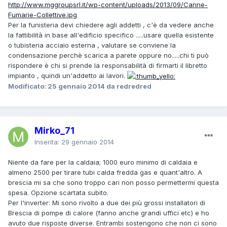
http://www.mggroupsrl.it/wp-content/uploads/2013/09/Canne-
Fumarie-Collettive.jpg
Per la funisteria devi chiedere agli addetti , c'è da vedere anche
la fattibilità in base all'edificio specifico .....usare quella esistente
o tubisteria acciaio esterna , valutare se conviene la
condensazione perchè scarica a parete oppure no.....chi ti può
rispondere è chi si prende la responsabilità di firmarti il libretto
impianto , quindi un'addetto ai lavori.
Modificato:
25 gennaio 2014
da redredred
Mirko_71
Inserita:
29 gennaio 2014
Niente da fare per la caldaia; 1000 euro minimo di caldaia e
almeno 2500 per tirare tubi calda fredda gas e quant'altro. A
brescia mi sa che sono troppo cari non posso permettermi questa
spesa. Opzione scartata subito.
Per l'inverter: Mi sono rivolto a due dei più grossi installatori di
Brescia di pompe di calore (fanno anche grandi uffici etc) e ho
avuto due risposte diverse. Entrambi sostengono che non ci sono