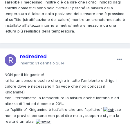
sarebbe il medesimo, inoltre c'è da dire che i gradi indicati dagli
splittini domestici sono solo "virtuali" perché la misura della
temperatura è falsata dalla posizione del sensore che è prossimo
al soffitto (stratificazione del calore) mentre un cronotermostato è
installato all'altezza intorno al metro/metro e mezzo e da una
lettura più realistica della temperatura.
redredred
Inserita:
31 gennaio 2014
NON per il Kirigamine!
lui ha un sensore occhio che gira in tutto l'ambiente e dirige il
calore dove è necessario !! (si vede che non conosci il
Kirigamine)
con il termometro la temperatura la misuro anche lontano e ad
altezza di 1 mt ed è come a 20°...
Lo "splittino" Kirigamine è tutt'altro che uno "splittino"
..se
non lo provi di persona non puoi dire nulla , supporre si , ma la
realtà è un'altra!