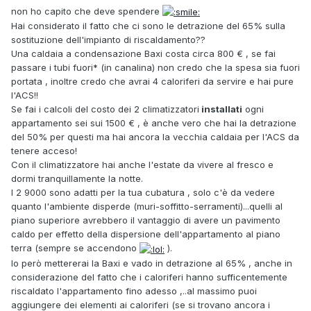
non ho capito che deve spendere
Hai considerato il fatto che ci sono le detrazione del 65% sulla
sostituzione dell'impianto di riscaldamento??
Una caldaia a condensazione Baxi costa circa 800 € , se fai
passare i tubi fuori* (in canalina) non credo che la spesa sia fuori
portata , inoltre credo che avrai 4 caloriferi da servire e hai pure
l'ACS!!
Se fai i calcoli del costo dei 2 climatizzatori
installati
ogni
appartamento sei sui 1500 € , è anche vero che hai la detrazione
del 50% per questi ma hai ancora la vecchia caldaia per l'ACS da
tenere acceso!
Con il climatizzatore hai anche l'estate da vivere al fresco e
dormi tranquillamente la notte.
I 2 9000 sono adatti per la tua cubatura , solo c'è da vedere
quanto l'ambiente disperde (muri-soffitto-serramenti)...quelli al
piano superiore avrebbero il vantaggio di avere un pavimento
caldo per effetto della dispersione dell'appartamento al piano
terra (sempre se accendono
).
Io però mettererai la Baxi e vado in detrazione al 65% , anche in
considerazione del fatto che i caloriferi hanno sufficentemente
riscaldato l'appartamento fino adesso ,..al massimo puoi
aggiungere dei elementi ai caloriferi (se si trovano ancora i