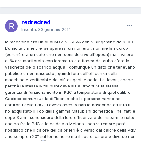
redredred
Inserita:
30 gennaio 2014
la macchina era un dual MXZ-2D53VA con 2 Kirigamine da 9000.
L'umidità ti mentirei se sparassi un numero , non me la ricordo
(perchè era un dato che non consideravo all'epoca) ma il valore
di % era monitorato con igrometro e a fianco del cubo c'era la
vaschetta dello scarico acqua , comunque un dato che tenevano
pubblico e non nascosto , quindi forti dell'efficenza della
macchina e verificabile dai più esigenti e addetti ai lavori, anche
perchè la stessa Mitsubishi dava sulla
Brochure
la stessa
garanzia di funzionamento in PdC a temperature di quel calibro.
Capisco comunque la diffidenza che le persone hanno nei
confronti delle PdC , l'avevo anch'io non lo nascondo ed infatti
ho acquistato il Top della gamma Mitsubishi domestica , nei fatti e
dopo 3 anni sono sicuro della loro efficenza e del risparmio netto
che ho fra la PdC e la caldaia a Metano , senza remore però
ribadisco che il calore dei caloriferi è diverso dal calore della PdC
, ho sempre i 20° sul termometro ma il tipo di calore è diverso non