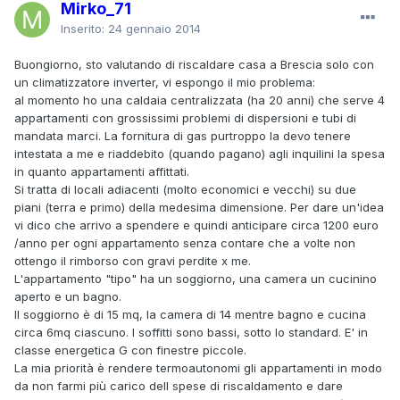
Mirko_71
Inserito:
24 gennaio 2014
Buongiorno, sto valutando di riscaldare casa a Brescia solo con
un climatizzatore inverter, vi espongo il mio problema:
al momento ho una caldaia centralizzata (ha 20 anni) che serve 4
appartamenti con grossissimi problemi di dispersioni e tubi di
mandata marci. La fornitura di gas purtroppo la devo tenere
intestata a me e riaddebito (quando pagano) agli inquilini la spesa
in quanto appartamenti affittati.
Si tratta di locali adiacenti (molto economici e vecchi) su due
piani (terra e primo) della medesima dimensione. Per dare un'idea
vi dico che arrivo a spendere e quindi anticipare circa 1200 euro
/anno per ogni appartamento senza contare che a volte non
ottengo il rimborso con gravi perdite x me.
L'appartamento "tipo" ha un soggiorno, una camera un cucinino
aperto e un bagno.
Il soggiorno è di 15 mq, la camera di 14 mentre bagno e cucina
circa 6mq ciascuno. I soffitti sono bassi, sotto lo standard. E' in
classe energetica G con finestre piccole.
La mia priorità è rendere termoautonomi gli appartamenti in modo
da non farmi più carico dell spese di riscaldamento e dare